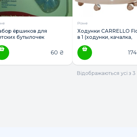
зне
Різне
абор ёршиков для
Ходунки CARRELLO Fio
етских бутылочек
в 1 (ходунки, качалка,
каталка)
60
₴
17
ПОШУК ТОВАРІВ:
Відображаються усі з 3 