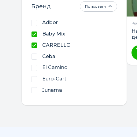
Бренд
Приховати
Adbor
Рі
Н
Baby Mix
д
CARRELLO
Ceba
El Camino
Euro-Cart
Junama
Lorelli
LuxDream
Womar
Верес