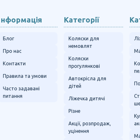
Інформація
Категорії
Ка
Блог
Коляски для
Лі
немовлят
Про нас
Ма
Коляски
Контакти
К
прогулянкові
пе
Правила та умови
Автокрісла для
По
дітей
Часто задавані
питання
Ст
Ліжечка дитячі
ше
Різне
Ку
Акції, розпродаж,
ак
уцінення
Ма