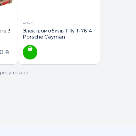
Різне
re 3
Электромобиль Tilly T-7614
Porsche Cayman
40
₴
результатів