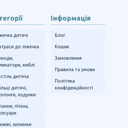
тегорії
Інформація
жечка дитячі
Блог
траси до ліжечка
Кошик
омоди,
Замовлення
ленатори, меблі
Правила та умови
стіль дитяча
Політика
ільці дитячі,
конфіденційності
злонги, ходунки
пання, гігієна,
сесуари
нежі, килимки