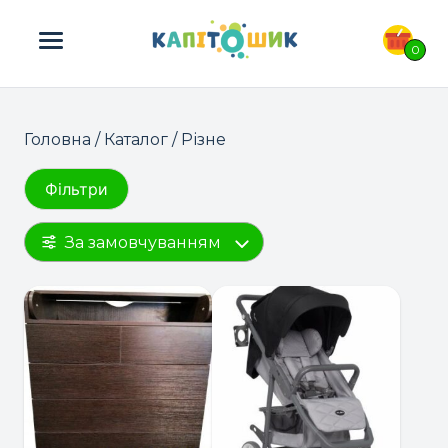
ПОШУК ТОВАРІВ:
0
Головна
/
Каталог
/ Різне
Фільтри
За замовчуванням