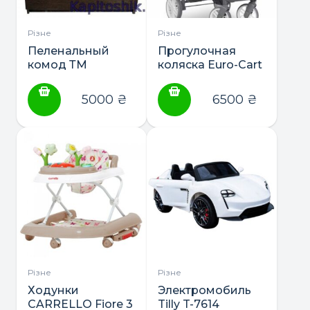
Різне
Різне
Пеленальный
Прогулочная
комод ТМ
коляска Euro-Cart
Немовля
Flex
“Blumotion
5000
₴
6500
₴
Standart”
Різне
Різне
Ходунки
Электромобиль
CARRELLO Fiore 3
Tilly T-7614