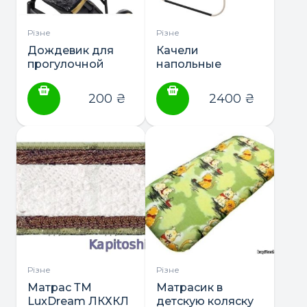
Різне
Різне
Дождевик для
Качели
прогулочной
напольные
коляски Qvatro
“Kasper”
200
₴
2400
₴
Різне
Різне
Матрас ТМ
Матрасик в
LuxDream ЛКХКЛ
детскую коляску