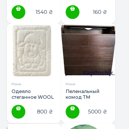
(Лен-Кокос-
Поролон
Хлопок)
1540
₴
160
₴
Різне
Різне
Одеяло
Пеленальный
стеганное WOOL
комод ТМ
CLASSIC 100х135
Немовля
Овечка
“Blumotion
800
₴
5000
₴
Standart”