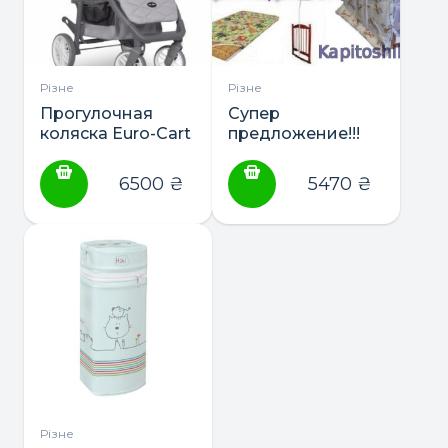
Різне
Різне
Прогулочная
Супер
коляска Euro-Cart
предложение!!!
Flex
Кроватка +
матрас+полный
6500
₴
5470
₴
комплект
постельного+держатель
балдахина
Різне