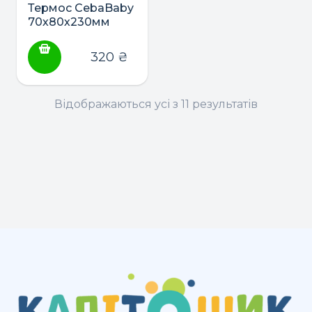
Термос CebaBaby
70х80х230мм
320
₴
Відображаються усі з 11 результатів