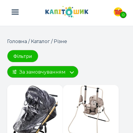
ПОШУК ТОВАРІВ:
0
Головна
/
Каталог
/ Різне
Фільтри
За замовчуванням