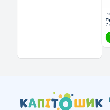
Немовля
Рі
Польща
П
Ca
Україна