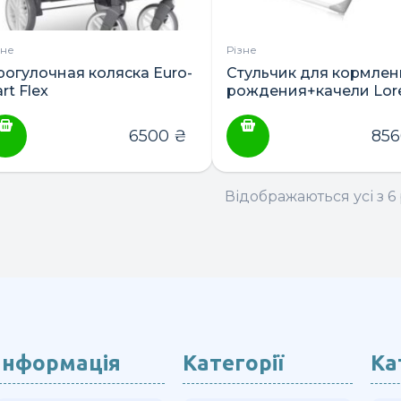
зне
Різне
рогулочная коляска Euro-
Стульчик для кормлен
rt Flex
рождения+качели Lorel
Ventura
6500
₴
85
Відображаються усі з 6 
Інформація
Категорії
Ка