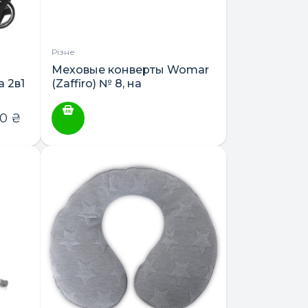
Різне
Меховые конверты Womar
 2в1
(Zaffiro) № 8, на
натуральной овчине
00
₴