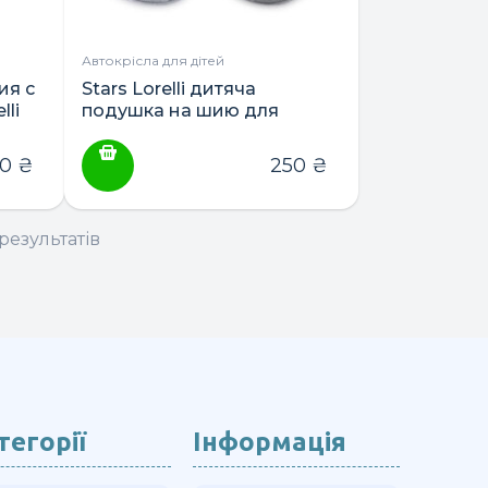
Автокрісла для дітей
ия с
Stars Lorelli дитяча
li
подушка на шию для
подорожей
60
₴
250
₴
результатів
тегорії
Інформація