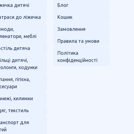
жечка дитячі
Блог
траси до ліжечка
Кошик
омоди,
Замовлення
ленатори, меблі
Правила та умови
стіль дитяча
Політика
ільці дитячі,
конфіденційності
злонги, ходунки
пання, гігієна,
сесуари
нежі, килимки
яг, текстиль
анспорт для
тей