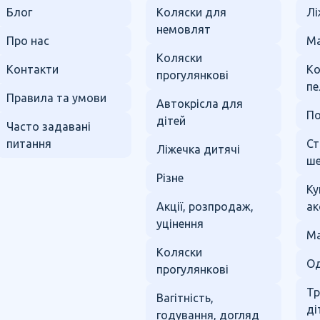
Блог
Коляски для
Лі
немовлят
Про нас
Ма
Коляски
Контакти
К
прогулянкові
пе
Правила та умови
Автокрісла для
По
дітей
Часто задавані
питання
Ст
Ліжечка дитячі
ше
Різне
Ку
Акції, розпродаж,
ак
уцінення
Ма
Коляски
Од
прогулянкові
Тр
Вагітність,
ді
годування, догляд