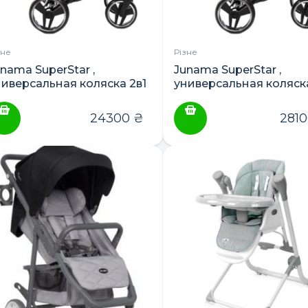
зне
Різне
nama SuperStar ,
Junama SuperStar ,
ниверсальная коляска 2в1
универсальная коляска
3в1
и 3в1
24300
₴
281
ПОШУК ТОВАРІВ: