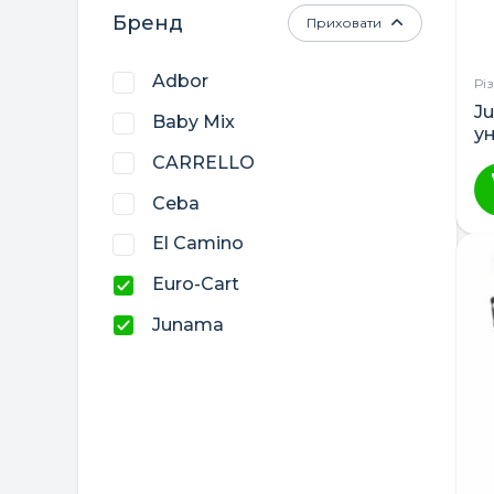
Бренд
Приховати
Adbor
Рі
Ju
Baby Mix
у
и 
CARRELLO
Ceba
El Camino
Euro-Cart
Junama
Lorelli
LuxDream
Womar
Верес