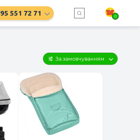
95 551 72 71
0
За замовчуванням