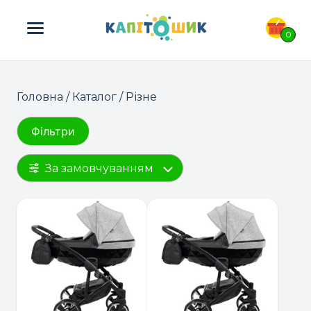
ПОШУК ТОВАРІВ:
0
Головна
/
Каталог
/ Різне
Фільтри
За замовчуванням