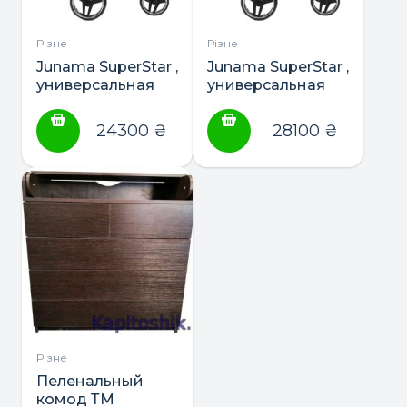
Різне
Різне
Junama SuperStar ,
Junama SuperStar ,
универсальная
универсальная
коляска 2в1 и 3в1
коляска 2в1 и 3в1
24300
₴
28100
₴
Різне
Пеленальный
комод ТМ