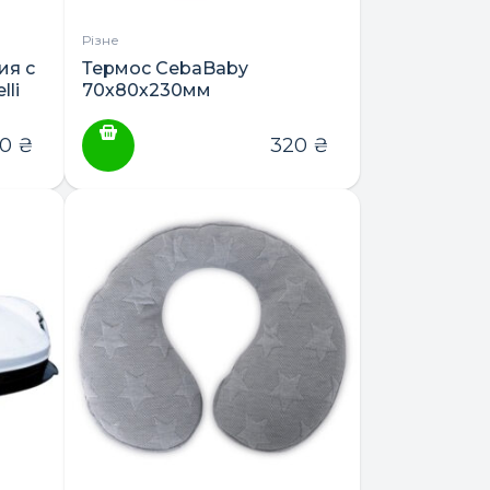
Різне
ия с
Термос CebaBaby
li
70х80х230мм
60
₴
320
₴