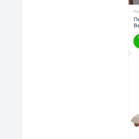
Рі
П
В