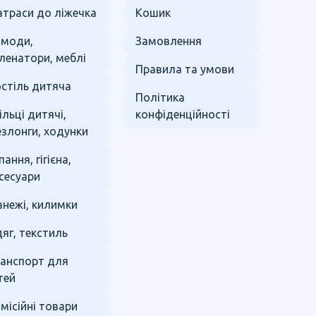
траси до ліжечка
Кошик
омоди,
Замовлення
ленатори, меблі
Правила та умови
стіль дитяча
Політика
ільці дитячі,
конфіденційності
злонги, ходунки
пання, гігієна,
сесуари
нежі, килимки
яг, текстиль
анспорт для
тей
місійні товари