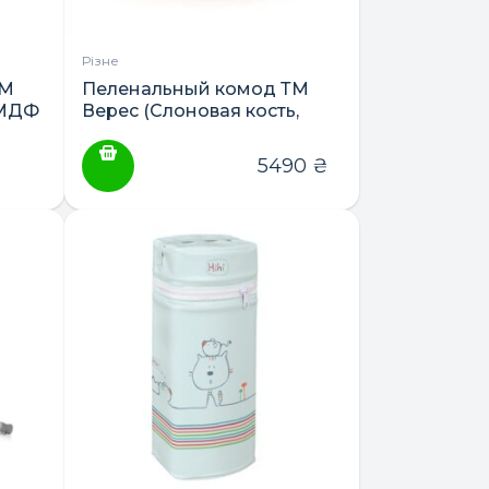
Різне
ТМ
Пеленальный комод ТМ
 МДФ
Верес (Слоновая кость,
Белый, Комбинированные)
5490
₴