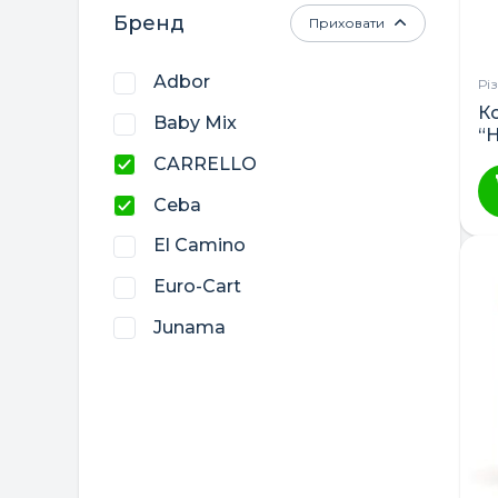
Бренд
Приховати
Adbor
Рі
К
Baby Mix
“
CARRELLO
Ceba
El Camino
Euro-Cart
Junama
Lorelli
LuxDream
Womar
Верес