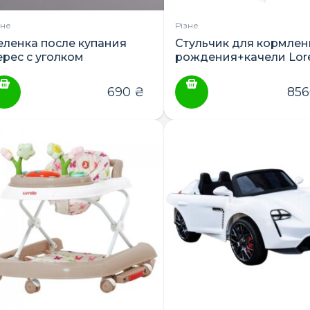
зне
Різне
еленка после купания
Стульчик для кормлен
ерес с уголком
рождения+качели Lorel
Ventura
690
₴
85