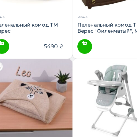
зне
Різне
еленальный комод ТМ
Пеленальный комод 
ерес
Верес “Филенчатый”,
5490
₴
ПОШУК ТОВАРІВ: