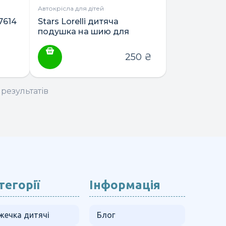
Автокрісла для дітей
7614
Stars Lorelli дитяча
подушка на шию для
подорожей
250
₴
 результатів
тегорії
Інформація
жечка дитячі
Блог