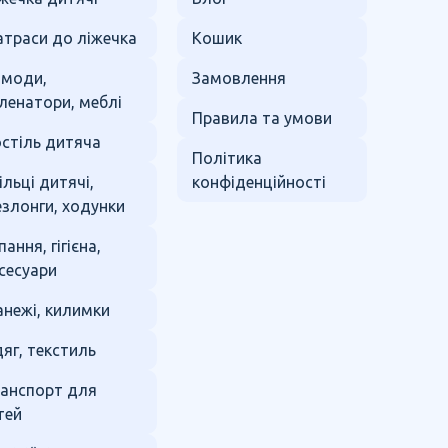
траси до ліжечка
Кошик
омоди,
Замовлення
ленатори, меблі
Правила та умови
стіль дитяча
Політика
ільці дитячі,
конфіденційності
злонги, ходунки
пання, гігієна,
сесуари
нежі, килимки
яг, текстиль
анспорт для
тей