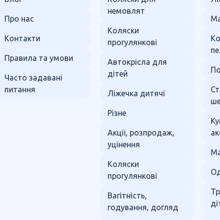
немовлят
Про нас
Ма
Коляски
Контакти
К
прогулянкові
пе
Правила та умови
Автокрісла для
По
дітей
Часто задавані
питання
Ст
Ліжечка дитячі
ше
Різне
Ку
Акції, розпродаж,
ак
уцінення
Ма
Коляски
Од
прогулянкові
Тр
Вагітність,
ді
годування, догляд