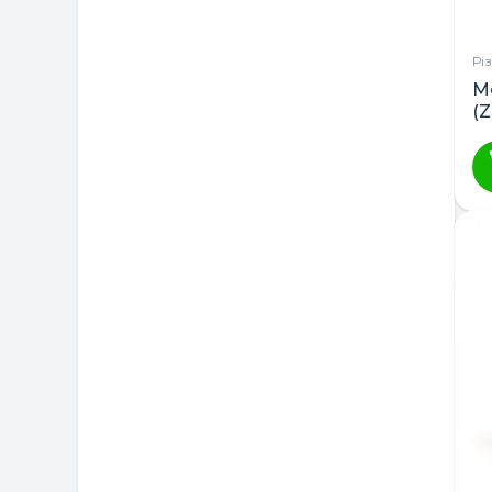
Немовля
Рі
Польща
М
(Z
Україна
н