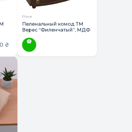
Різне
ТМ
Пеленальный комод ТМ
Верес “Филенчатый”, МДФ
90
₴