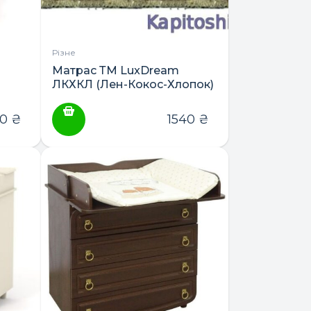
Різне
Матрас ТМ LuxDream
ЛКХКЛ (Лен-Кокос-Хлопок)
90
₴
1540
₴