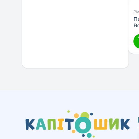
Рі
П
В
Б