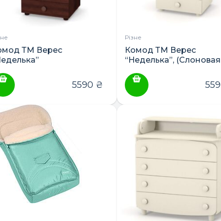
зне
Різне
омод ТМ Верес
Комод ТМ Верес
Неделька”
“Неделька”, (Слоновая
кость, Белый, Орех)
5590
₴
55