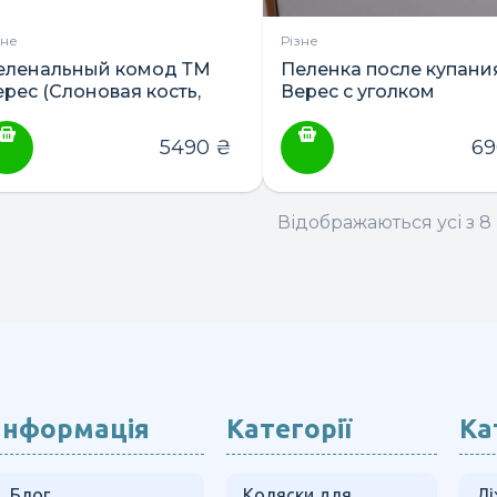
зне
Різне
еленальный комод ТМ
Пеленка после купани
ерес (Слоновая кость,
Верес с уголком
елый, Комбинированные)
5490
₴
6
Відображаються усі з 8 
Інформація
Категорії
Ка
Блог
Коляски для
Лі