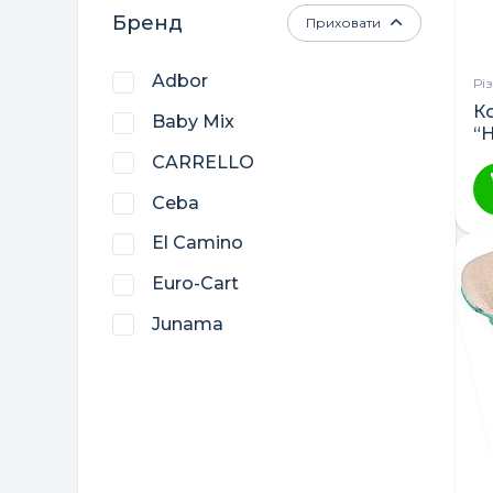
Бренд
Приховати
Adbor
Рі
К
Baby Mix
“
CARRELLO
Ceba
El Camino
Euro-Cart
Junama
Lorelli
LuxDream
Womar
Верес