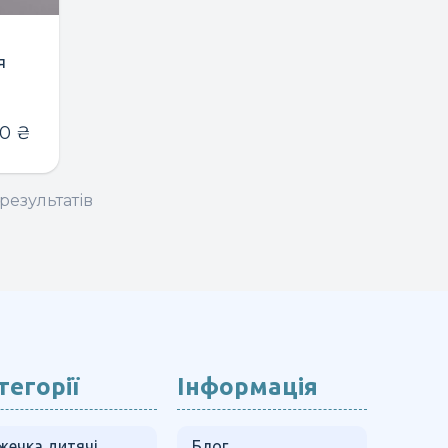
я
90
₴
результатів
тегорії
Інформація
жечка дитячі
Блог