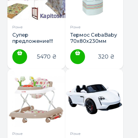
Різне
Різне
Супер
Термос CebaBaby
предложение!!!
70х80х230мм
Кроватка +
матрас+полный
5470
₴
320
₴
комплект
постельного+держатель
балдахина
Різне
Різне