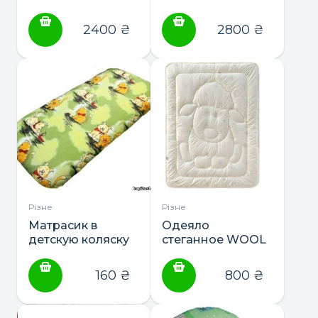
“Kasper”
2400
₴
2800
₴
Різне
Різне
Матрасик в
Одеяло
детскую коляску
стеганное WOOL
Поролон
CLASSIC 100х135
Овечка
160
₴
800
₴