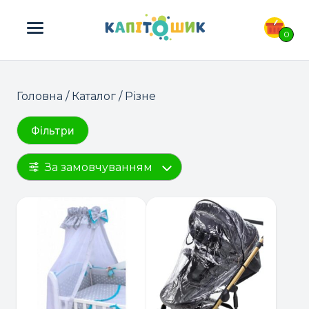
ПОШУК ТОВАРІВ:
0
Головна
/
Каталог
/ Різне
Фільтри
За замовчуванням