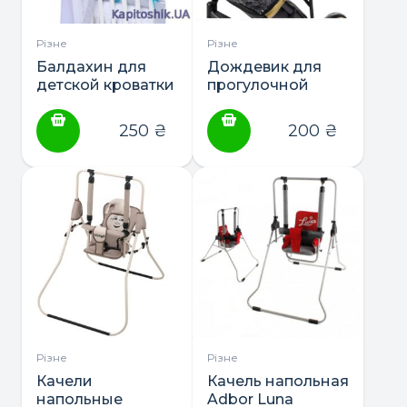
Різне
Різне
Балдахин для
Дождевик для
детской кроватки
прогулочной
Люкс
коляски Qvatro
250
₴
200
₴
Різне
Різне
Качели
Качель напольная
напольные
Adbor Luna