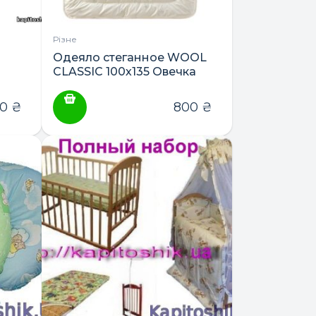
Різне
Одеяло стеганное WOOL
CLASSIC 100х135 Овечка
60
₴
800
₴