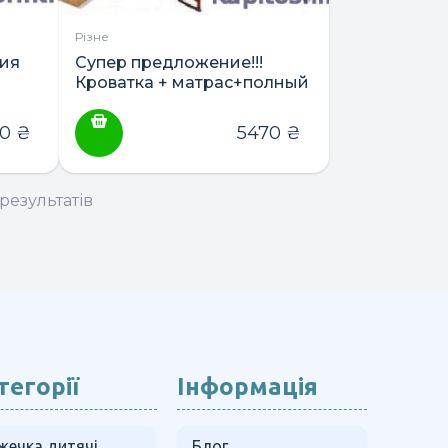
Різне
ия
Супер предложение!!!
Кроватка + матрас+полный
комплект
постельного+держатель
00
₴
5470
₴
балдахина
результатів
тегорії
Інформація
жечка дитячі
Блог