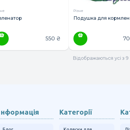
зне
Різне
еленатор
Подушка для кормлен
550
₴
7
Відображаються усі з 9 
Інформація
Категорії
Ка
Блог
Коляски для
Лі