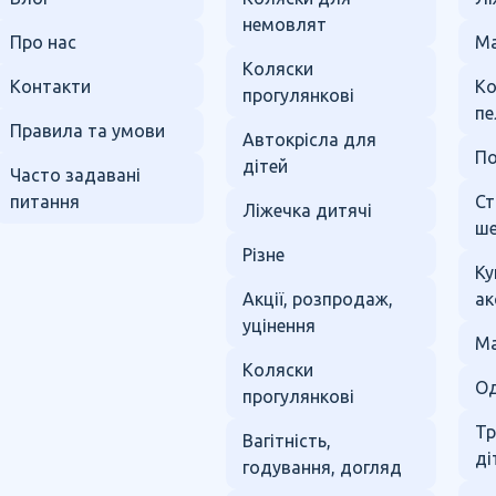
немовлят
Про нас
Ма
Коляски
Контакти
К
прогулянкові
пе
Правила та умови
Автокрісла для
По
дітей
Часто задавані
питання
Ст
Ліжечка дитячі
ше
Різне
Ку
Акції, розпродаж,
ак
уцінення
Ма
Коляски
Од
прогулянкові
Тр
Вагітність,
ді
годування, догляд