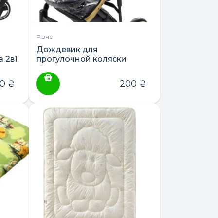
Різне
Дождевик для
 2в1
прогулочной коляски
Qvatro
00
₴
200
₴