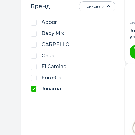
Бренд
Приховати
Adbor
Рі
Ju
Baby Mix
у
и 
CARRELLO
Ceba
El Camino
Euro-Cart
Junama
Lorelli
LuxDream
Womar
Верес