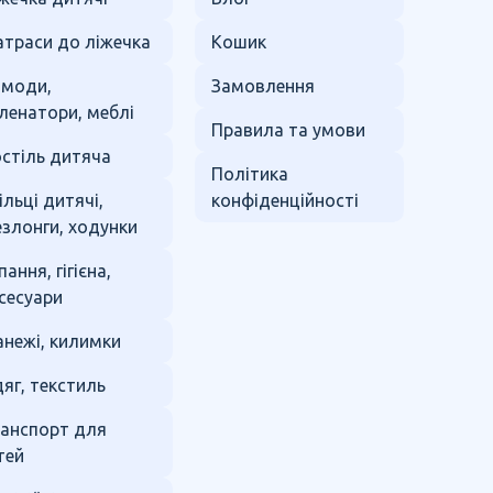
траси до ліжечка
Кошик
омоди,
Замовлення
ленатори, меблі
Правила та умови
стіль дитяча
Політика
ільці дитячі,
конфіденційності
злонги, ходунки
пання, гігієна,
сесуари
нежі, килимки
яг, текстиль
анспорт для
тей