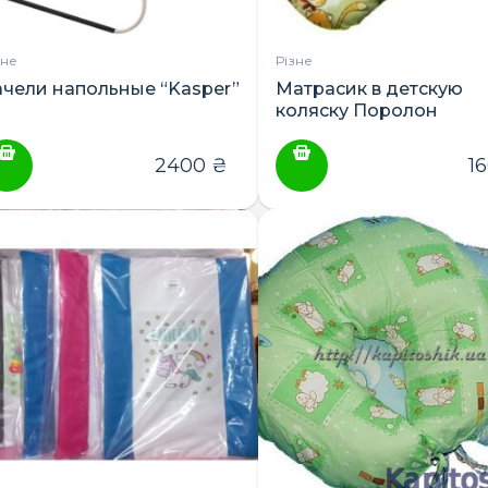
зне
Різне
ачели напольные “Kasper”
Матрасик в детскую
коляску Поролон
ПОШУК ТОВАРІВ:
2400
₴
1