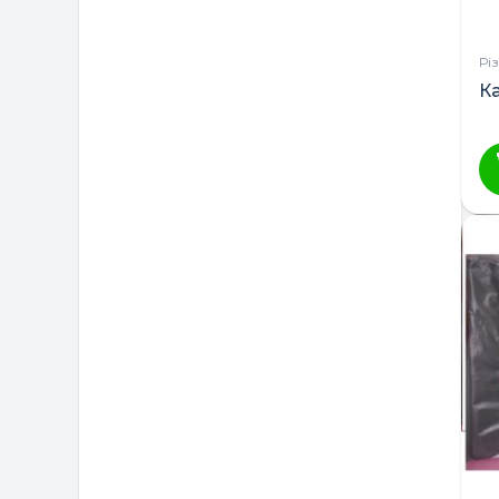
Немовля
Рі
Польща
К
Україна