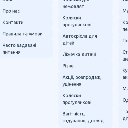
немовлят
Про нас
Ма
Коляски
Контакти
К
прогулянкові
пе
Правила та умови
Автокрісла для
По
дітей
Часто задавані
питання
Ст
Ліжечка дитячі
ше
Різне
Ку
Акції, розпродаж,
ак
уцінення
Ма
Коляски
Од
прогулянкові
Тр
Вагітність,
ді
годування, догляд