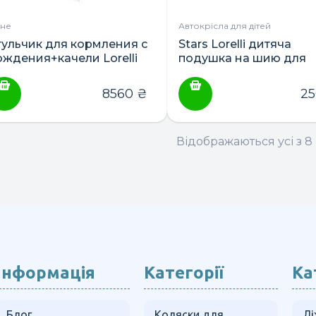
зне
Автокрісла для дітей
тульчик для кормления с
Stars Lorelli дитяча
ождения+качели Lorelli
подушка на шию для
entura
подорожей
8560
₴
2
Відображаються усі з 8 
Інформація
Категорії
Ка
Блог
Коляски для
Лі