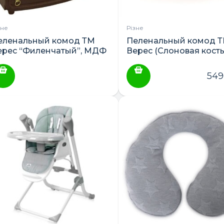
зне
Різне
еленальный комод ТМ
Пеленальный комод 
ерес “Филенчатый”, МДФ
Верес (Слоновая кость
ПОШУК ТОВАРІВ:
Белый, Комбинирован
54