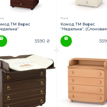
зне
Різне
омод ТМ Верес
Комод ТМ Верес
Неделька”
“Неделька”, (Слоновая
кость, Белый, Орех)
5590
₴
55