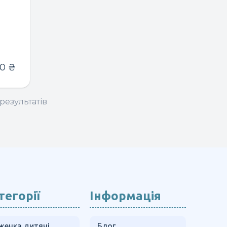
50
₴
результатів
тегорії
Інформація
жечка дитячі
Блог