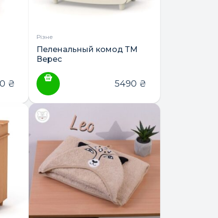
Різне
Пеленальный комод ТМ
Верес
90
₴
5490
₴