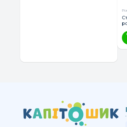
Рі
С
р
V