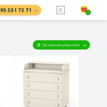
95 551 72 71
0
За замовчуванням