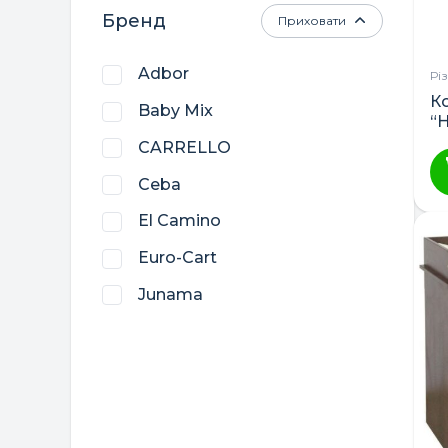
Бренд
Приховати
Adbor
Рі
К
Baby Mix
“
CARRELLO
Ceba
El Camino
Euro-Cart
Junama
Lorelli
LuxDream
Womar
Верес