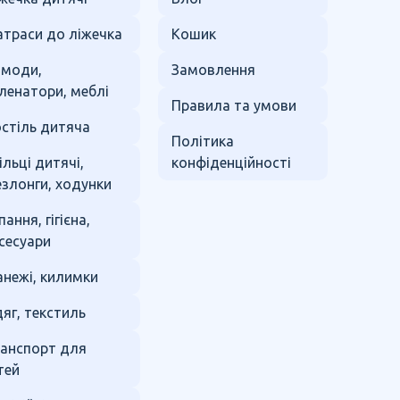
траси до ліжечка
Кошик
омоди,
Замовлення
ленатори, меблі
Правила та умови
стіль дитяча
Політика
ільці дитячі,
конфіденційності
злонги, ходунки
пання, гігієна,
сесуари
нежі, килимки
яг, текстиль
анспорт для
тей