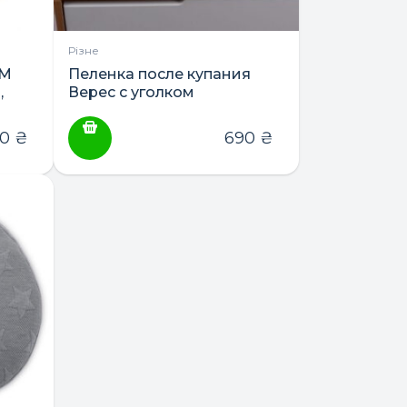
Різне
ТМ
Пеленка после купания
,
Верес с уголком
ные)
90
₴
690
₴