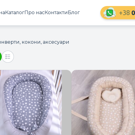
+38
0
на
Каталог
Про нас
Контакти
Блог
онверти, кокони, аксесуари