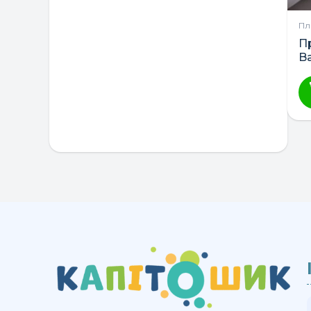
Пл
П
B