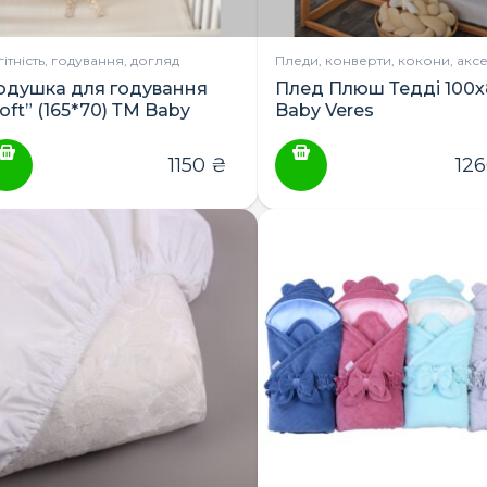
гітність, годування, догляд
Пледи, конверти, кокони, акс
одушка для годування
Плед Плюш Тедді 100
oft” (165*70) ТМ Baby
Baby Veres
ПОШУК ТОВАРІВ:
eres
1150
₴
12