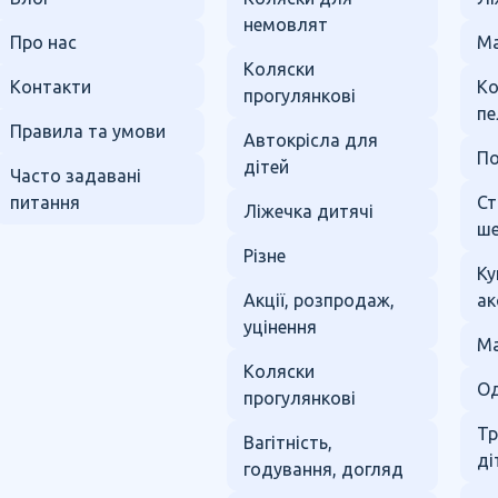
немовлят
Про нас
Ма
Коляски
Контакти
К
прогулянкові
пе
Правила та умови
Автокрісла для
По
дітей
Часто задавані
питання
Ст
Ліжечка дитячі
ше
Різне
Ку
Акції, розпродаж,
ак
уцінення
Ма
Коляски
Од
прогулянкові
Тр
Вагітність,
ді
годування, догляд