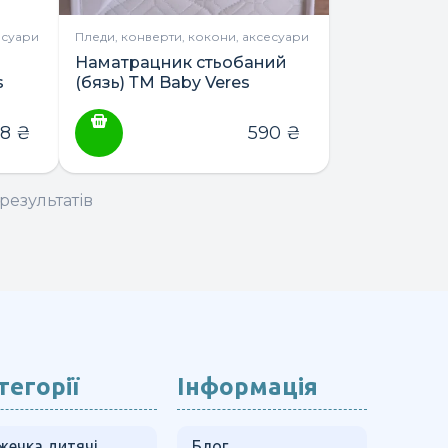
есуари
Пледи, конверти, кокони, аксесуари
Наматрацник стьобаний
s
(бязь) ТМ Baby Veres
88
₴
590
₴
результатів
тегорії
Інформація
жечка дитячі
Блог