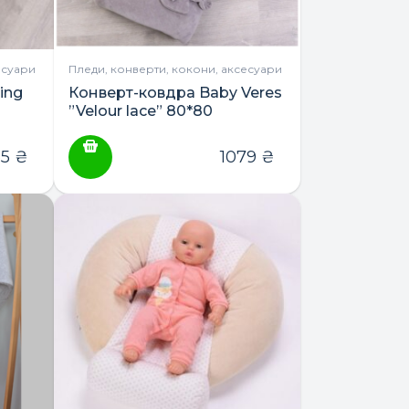
есуари
Пледи, конверти, кокони, аксесуари
ing
Конверт-ковдра Baby Veres
”Velour lace” 80*80
35
₴
1079
₴