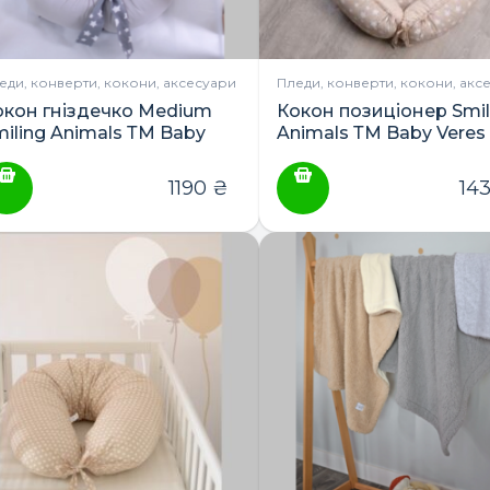
еди, конверти, кокони, аксесуари
Пледи, конверти, кокони, акс
окон гніздечко Medium
Кокон позиціонер Smil
miling Animals ТМ Baby
Animals ТМ Baby Veres
eres
1190
₴
14