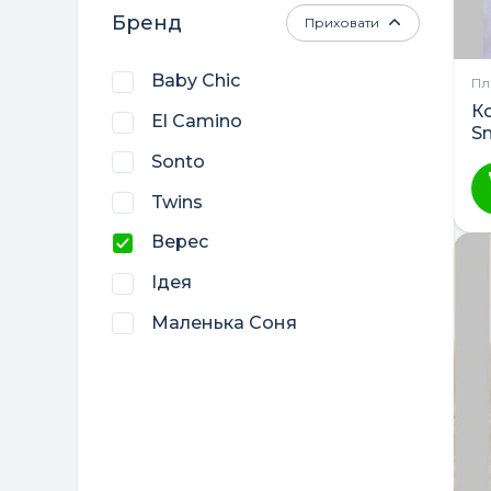
Бренд
Приховати
Baby Chic
Пл
К
El Camino
S
V
Sonto
Twins
Верес
Ідея
Маленька Соня
Україна