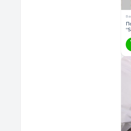
Ва
П
“S
V