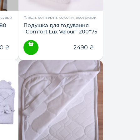
есуари
Пледи, конверти, кокони, аксесуари
х80
Подушка для годування
“Comfort Lux Velour” 200*75
ТМ Baby Veres
60
₴
2490
₴