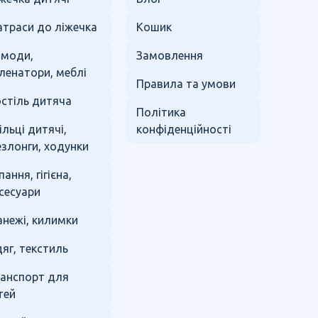
траси до ліжечка
Кошик
омоди,
Замовлення
ленатори, меблі
Правила та умови
стіль дитяча
Політика
ільці дитячі,
конфіденційності
злонги, ходунки
пання, гігієна,
сесуари
нежі, килимки
яг, текстиль
анспорт для
тей