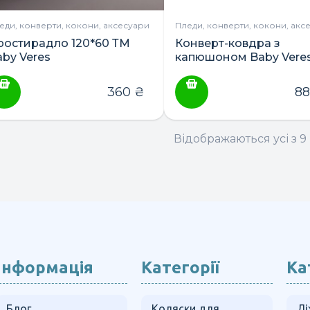
еди, конверти, кокони, аксесуари
Пледи, конверти, кокони, акс
ростирадло 120*60 ТМ
Конверт-ковдра з
aby Veres
капюшоном Baby Vere
”Velour” 80*80
360
₴
8
Відображаються усі з 9 
Інформація
Категорії
Ка
Блог
Коляски для
Лі