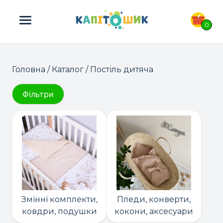
ПОШУК ТОВАРІВ:
0
Головна
/
Каталог
/ Постіль дитяча
Фільтри
Змінні комплекти,
Пледи, конверти,
ковдри, подушки
кокони, аксесуари