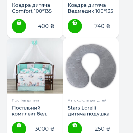
Ковдра дитяча
Ковдра дитяча
Comfort 100*135
Ведмедик 100*135
ТM Papaella
ТM Papaella
400
₴
740
₴
Постіль дитяча
Автокрісла для дітей
Постільний
Stars Lorelli
комплект 8ел.
дитяча подушка
“Коса” ТМ
на шию для
Ведмедик
подорожей
3000
₴
250
₴