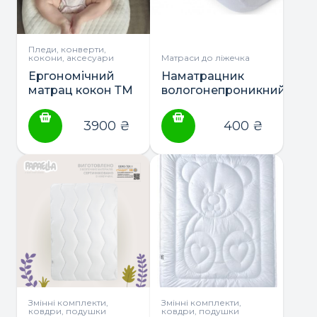
Пледи, конверти,
кокони, аксесуари
Матраси до ліжечка
Ергономічний
Наматрацник
матрац кокон ТМ
вологонепроникний
Sonto
60*120 Hand Made
AguaStop
3900
₴
400
₴
Змінні комплекти,
Змінні комплекти,
ковдри, подушки
ковдри, подушки