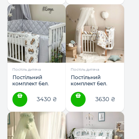
Постіль дитяча
Постіль дитяча
Постільний
Постільний
комплект 6ел.
комплект 6ел.
“Baby Mix” ТМ
“Happy night” ТМ
Маленька Соня
Маленька Соня
3430
₴
3630
₴