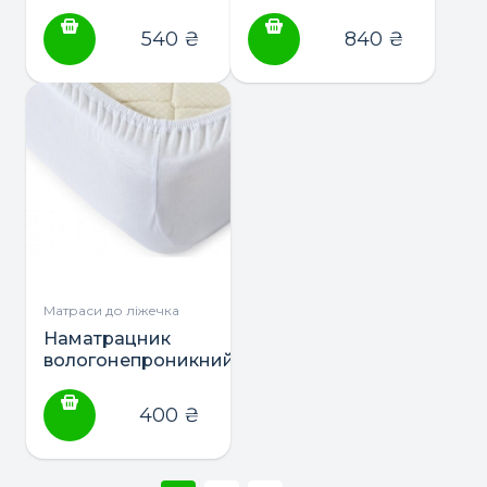
Маленька Соня
ТМ Маленька
Соня
540
₴
840
₴
Матраси до ліжечка
Наматрацник
вологонепроникний
60*120 Hand Made
AguaStop
400
₴