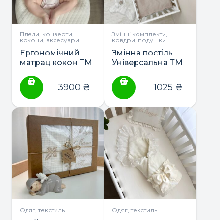
Пледи, конверти,
Змінні комплекти,
кокони, аксесуари
ковдри, подушки
Ергономічний
Змінна постіль
матрац кокон ТМ
Універсальна ТМ
Sonto
Маленька Соня
3900
₴
1025
₴
Одяг, текстиль
Одяг, текстиль