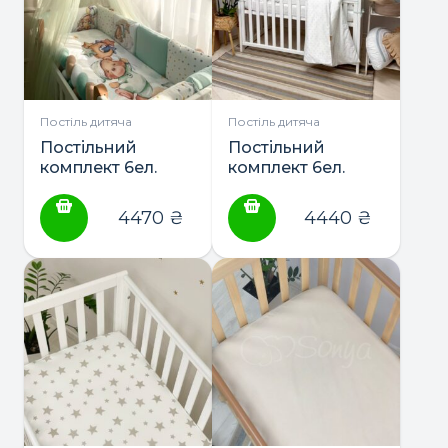
Постіль дитяча
Постіль дитяча
Постільний
Постільний
комплект 6ел.
комплект 6ел.
“Ведмедики
“Tutti” сатин ТМ
Гаммі” ТМ
Маленька Соня
4470
₴
4440
₴
Маленька Соня