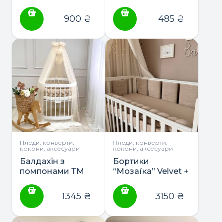
Соня
ТМ Маленька
Соня
900
₴
485
₴
Пледи, конверти,
Пледи, конверти,
кокони, аксесуари
кокони, аксесуари
Балдахін з
Бортики
помпонами ТМ
“Мозаїка” Velvet +
Маленька Соня
простирадло +
коса ТМ
1345
₴
3150
₴
Маленька Соня