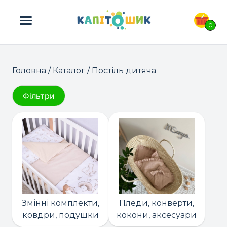
ПОШУК ТОВАРІВ:
0
Головна
/
Каталог
/ Постіль дитяча
Фільтри
Змінні комплекти,
Пледи, конверти,
ковдри, подушки
кокони, аксесуари