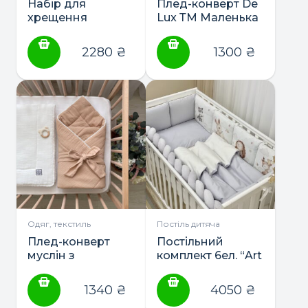
Набір для
Плед-конверт De
хрещення
Lux ТМ Маленька
(крижма+набір
Соня
серветок для
2280
₴
1300
₴
свічок+мішечок
для першого
локона) ТМ
Маленька Соня
Одяг, текстиль
Постіль дитяча
Плед-конверт
Постільний
муслін з
комплект 6ел. “Art
напівбубонами
Design” ТМ
ТМ Маленька
Маленька Соня
1340
₴
4050
₴
Соня