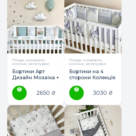
Пледи, конверти,
Пледи, конверти,
кокони, аксесуари
кокони, аксесуари
Бортики Арт
Бортики на 4
Дизайн Мозаїка +
сторони Колекція
простирадло +
№1 +
коса ТМ
простирадло ТМ
2650
₴
3030
₴
Маленька Соня
Маленька Соня