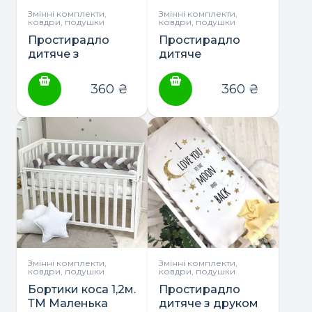
Змінні комплекти,
Змінні комплекти,
ковдри, подушки
ковдри, подушки
Простирадло
Простирадло
дитяче з
дитяче
малюнком ТМ
однотонне ТМ
Маленька Соня
Маленькая Соня
360
₴
360
₴
Змінні комплекти,
Змінні комплекти,
ковдри, подушки
ковдри, подушки
Бортики коса 1,2м.
Простирадло
ТМ Маленька
дитяче з друком