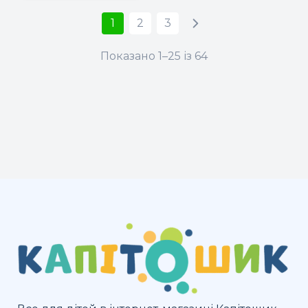
1
2
3
Показано 1–25 із 64