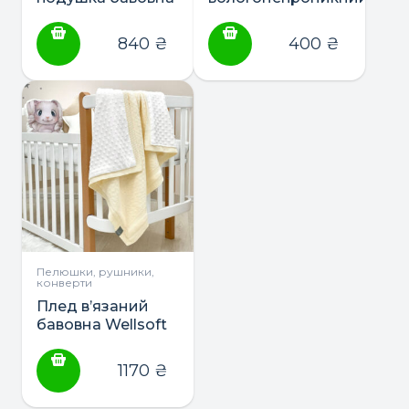
ТМ Маленька
60*120 Hand Made
Соня
AguaStop
840
₴
400
₴
Пелюшки, рушники,
конверти
Плед в’язаний
бавовна Wellsoft
“Рогожка” ТМ
Маленька Соня
1170
₴