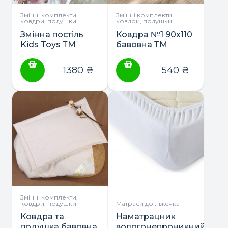
Змінні комплекти,
Змінні комплекти,
ковдри, подушки
ковдри, подушки
Змінна постіль
Ковдра №1 90х110
Kids Toys ТМ
бавовна ТМ
Маленька Соня
Маленька Соня
1380
₴
540
₴
Змінні комплекти,
ковдри, подушки
Матраси до ліжечка
Ковдра та
Наматрацник
подушка бавовна
вологонепроникний