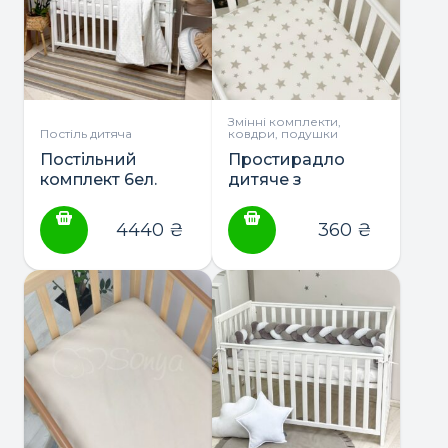
Змінні комплекти,
Постіль дитяча
ковдри, подушки
Постільний
Простирадло
комплект 6ел.
дитяче з
“Tutti” сатин ТМ
малюнком ТМ
Маленька Соня
Маленька Соня
4440
₴
360
₴