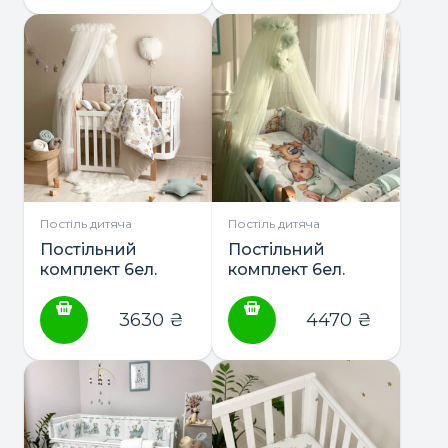
Постіль дитяча
Постіль дитяча
Постільний
Постільний
комплект 6ел.
комплект 6ел.
“Happy night” ТМ
“Ведмедики
Маленька Соня
Гаммі” ТМ
3630
₴
4470
₴
Маленька Соня