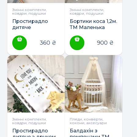
Змінні комплекти,
Змінні комплекти,
ковдри, подушки
ковдри, подушки
Простирадло
Бортики коса 1,2м.
дитяче
ТМ Маленька
однотонне ТМ
Соня
Маленькая Соня
360
₴
900
₴
Змінні комплекти,
Пледи, конверти,
ковдри, подушки
кокони, аксесуари
Простирадло
Балдахін з
дитяче з друком
помпонами ТМ