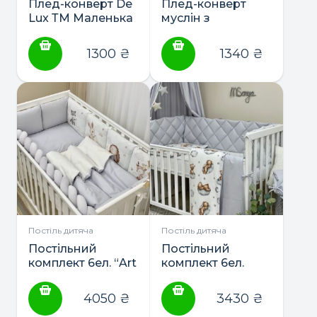
Плед-конверт De
Плед-конверт
Lux ТМ Маленька
муслін з
Соня
напівбубонами
ТМ Маленька
1300
₴
1340
₴
Соня
Постіль дитяча
Постіль дитяча
Постільний
Постільний
комплект 6ел. “Art
комплект 6ел.
Design” ТМ
“Baby Mix” ТМ
Маленька Соня
Маленька Соня
4050
₴
3430
₴