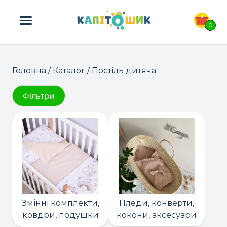
ПОШУК ТОВАРІВ:
0
Головна
/
Каталог
/ Постіль дитяча
Фільтри
Змінні комплекти,
Пледи, конверти,
ковдри, подушки
кокони, аксесуари