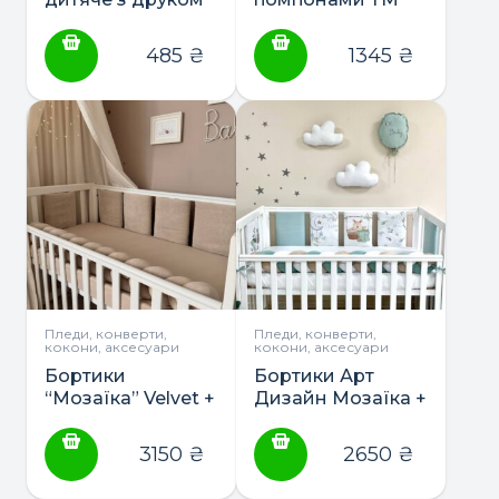
ТМ Маленька
Маленька Соня
Соня
485
₴
1345
₴
Пледи, конверти,
Пледи, конверти,
кокони, аксесуари
кокони, аксесуари
Бортики
Бортики Арт
“Мозаїка” Velvet +
Дизайн Мозаїка +
простирадло +
простирадло +
коса ТМ
коса ТМ
3150
₴
2650
₴
Маленька Соня
Маленька Соня