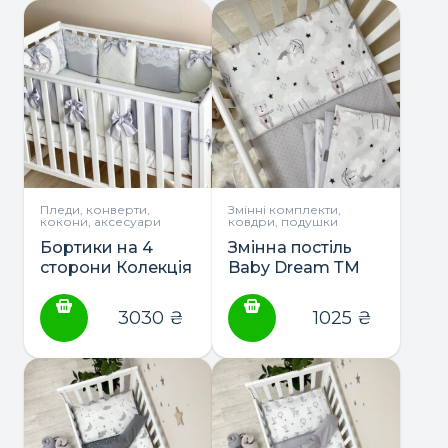
Пледи, конверти,
Змінні комплекти,
кокони, аксесуари
ковдри, подушки
Бортики на 4
Змінна постіль
сторони Колекція
Baby Dream ТМ
№1 +
Маленька Соня
простирадло ТМ
3030
₴
1025
₴
Маленька Соня