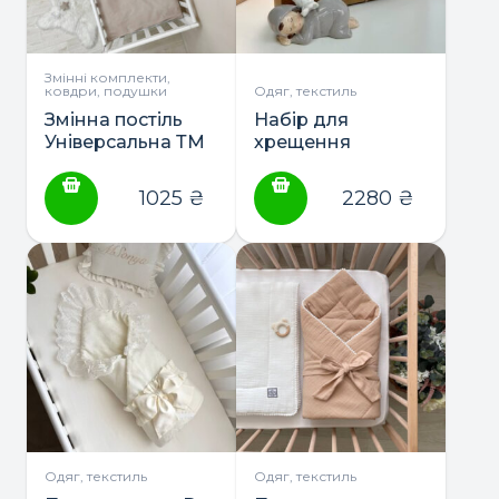
Змінні комплекти,
ковдри, подушки
Одяг, текстиль
Змінна постіль
Набір для
Універсальна ТМ
хрещення
Маленька Соня
(крижма+набір
серветок для
1025
₴
2280
₴
свічок+мішечок
для першого
локона) ТМ
Маленька Соня
Одяг, текстиль
Одяг, текстиль