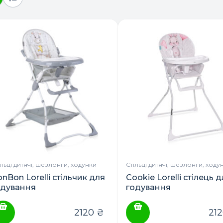
ільці дитячі, шезлонги, ходунки
Стільці дитячі, шезлонги, ходу
nBon Lorelli стільчик для
Cookie Lorelli стілець 
одування
годування
2120
₴
21