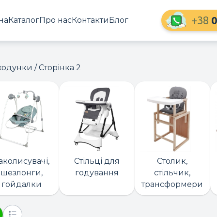
+38
0
на
Каталог
Про нас
Контакти
Блог
 ходунки
/ Сторінка 2
аколисувачі,
Стільці для
Столик,
шезлонги,
годування
стільчик,
гойдалки
трансформери