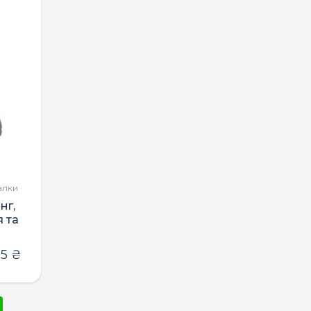
алки
нг,
 та
15
₴