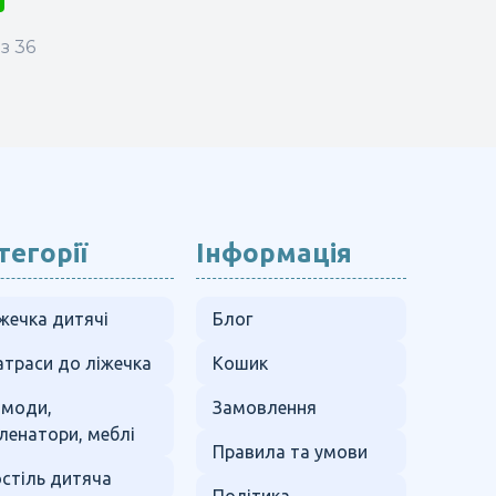
з 36
тегорії
Інформація
жечка дитячі
Блог
траси до ліжечка
Кошик
омоди,
Замовлення
ленатори, меблі
Правила та умови
стіль дитяча