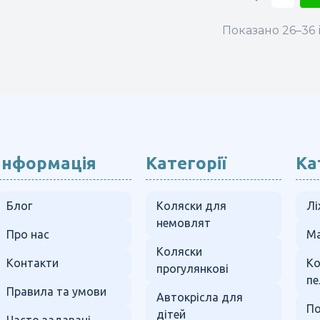
Показано 26–36 і
Інформація
Категорії
Ка
Блог
Коляски для
Лі
немовлят
Про нас
Ма
Коляски
Контакти
К
прогулянкові
пе
Правила та умови
Автокрісла для
По
дітей