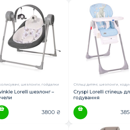
колисувачі, шезлонги, гойдалки
Стільці дитячі, шезлонги, ходу
inkle Lorelli шезлонг –
Cryspi Lorelli стілець д
ачели
годування
3800
₴
38