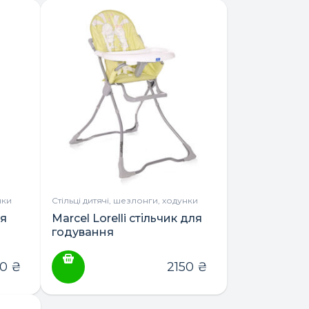
нки
Стільці дитячі, шезлонги, ходунки
ля
Marcel Lorelli стільчик для
годування
50
₴
2150
₴