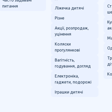
Часто задавані
питання
Ст
Ліжечка дитячі
ше
Різне
Ку
Акції, розпродаж,
ак
уцінення
Ма
Коляски
Од
прогулянкові
Тр
Вагітність,
ді
годування, догляд
Ко
Електроніка,
гаджети, подорожі
Іграшки дитячі