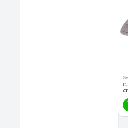
За
C
с
ш