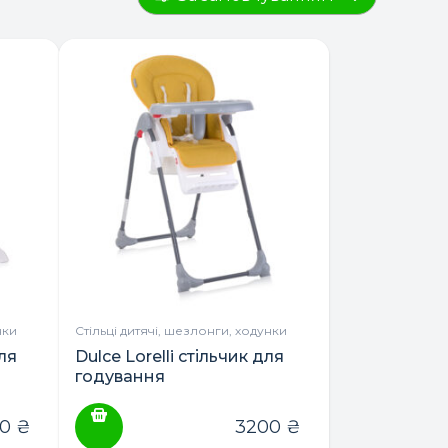
нки
Стільці дитячі, шезлонги, ходунки
для
Dulce Lorelli стільчик для
годування
20
₴
3200
₴