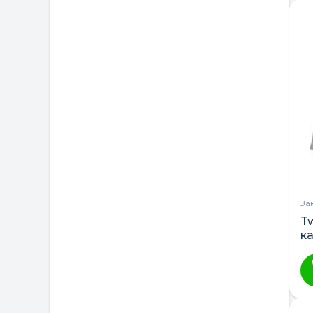
За
Tw
к