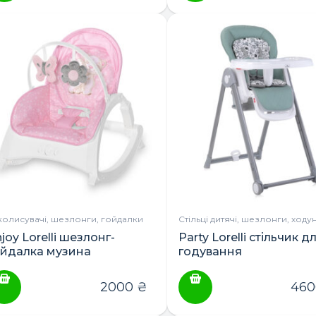
колисувачі, шезлонги, гойдалки
Стільці дитячі, шезлонги, ходу
joy Lorelli шезлонг-
Party Lorelli стільчик д
ойдалка музина
годування
2000
₴
46
ПОШУК ТОВАРІВ: