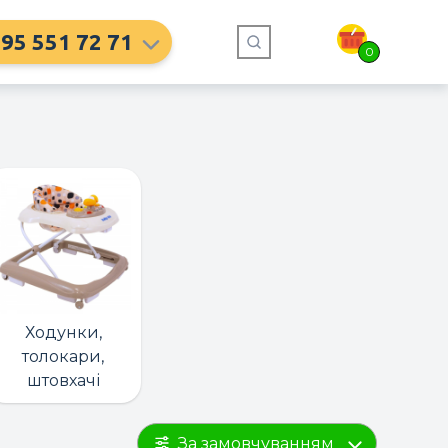
95 551 72 71
0
Ходунки,
толокари,
штовхачі
За замовчуванням