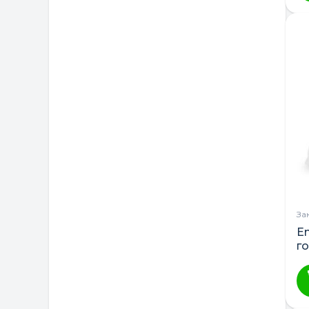
ТМ DeSon
Україна
За
En
г