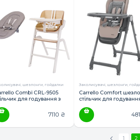
колисувачі, шезлонги, гойдалки
Заколисувачі, шезлонги, гойд
arrello Combi CRL-9505
Carrello Comfort шезло
тільчик для годування з
стільчик для годування
езлонгом
бустер
7110
₴
48
1
2