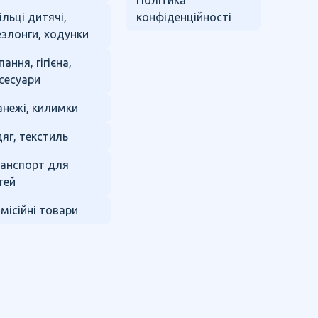
Політика
ільці дитячі,
конфіденційності
злонги, ходунки
пання, гігієна,
сесуари
нежі, килимки
яг, текстиль
анспорт для
тей
місійні товари