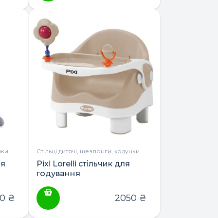
нки
Стільці дитячі, шезлонги, ходунки
ля
Pixi Lorelli стільчик для
годування
00
₴
2050
₴