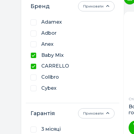
Бренд
Приховати
Adamex
Adbor
Anex
Baby Mix
CARRELLO
Colibro
Cybex
El Camino
Ст
Bo
Lorelli
г
Гарантія
Приховати
Tega Baby
3 місяці
Наталка