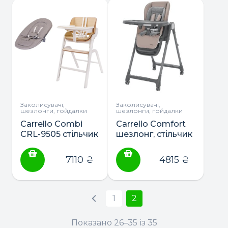
Заколисувачі,
Заколисувачі,
шезлонги, гойдалки
шезлонги, гойдалки
Carrello Combi
Carrello Comfort
CRL-9505 стільчик
шезлонг, стільчик
для годування з
для годування та
шезлонгом
бустер
7110
₴
4815
₴
1
2
Показано 26–35 із 35