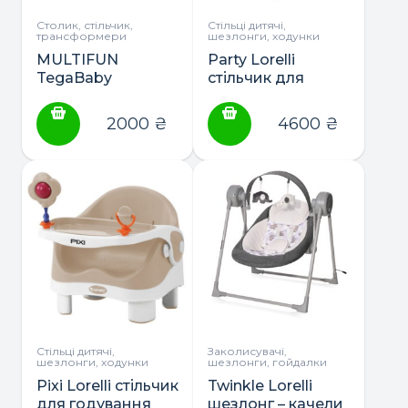
Столик, стільчик,
Стільці дитячі,
трансформери
шезлонги, ходунки
MULTIFUN
Party Lorelli
TegaBaby
стільчик для
стол+стул
годування
2000
₴
4600
₴
Стільці дитячі,
Заколисувачі,
шезлонги, ходунки
шезлонги, гойдалки
Pixi Lorelli стільчик
Twinkle Lorelli
для годування
шезлонг – качели