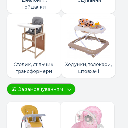
шезлонги,
годування
гойдалки
Столик, стільчик,
Ходунки, толокари,
трансформери
штовхачі
За замовчуванням