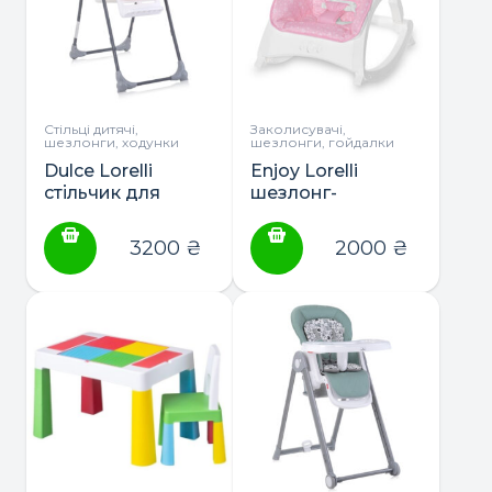
Стільці дитячі,
Заколисувачі,
шезлонги, ходунки
шезлонги, гойдалки
Dulce Lorelli
Enjoy Lorelli
стільчик для
шезлонг-
годування
гойдалка музина
3200
₴
2000
₴