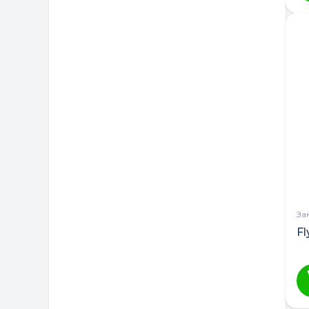
ТМ DeSon
Україна
За
F