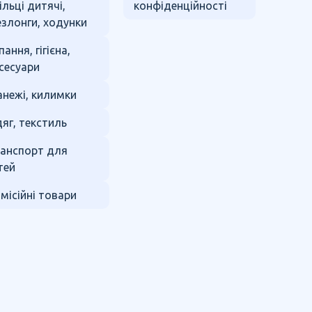
ільці дитячі,
конфіденційності
злонги, ходунки
пання, гігієна,
сесуари
нежі, килимки
яг, текстиль
анспорт для
тей
місійні товари