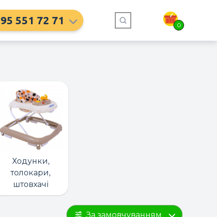
95 551 72 71
0
Ходунки,
толокари,
штовхачі
За замовчуванням