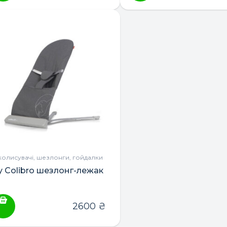
ПОШУК ТОВАРІВ:
колисувачі, шезлонги, гойдалки
ly Colibro шезлонг-лежак
2600
₴