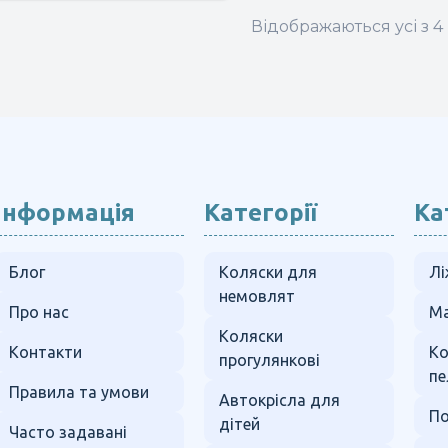
Відображаються усі з 4 
Інформація
Категорії
Ка
Блог
Коляски для
Лі
немовлят
Про нас
Ма
Коляски
Контакти
К
прогулянкові
пе
Правила та умови
Автокрісла для
По
дітей
Часто задавані