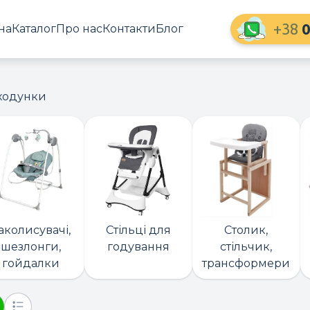
+38
0
на
Каталог
Про нас
Контакти
Блог
 ходунки
аколисувачі,
Стільці для
Столик,
шезлонги,
годування
стільчик,
гойдалки
трансформери