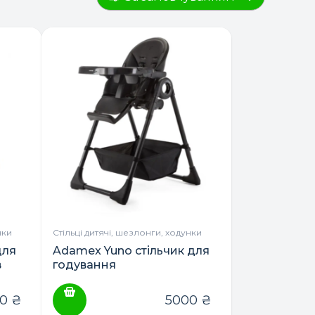
нки
Стільці дитячі, шезлонги, ходунки
для
Adamex Yuno стільчик для
в
годування
00
₴
5000
₴