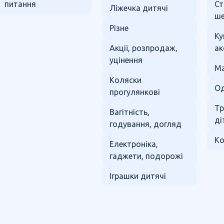
питання
Ст
Ліжечка дитячі
ше
Різне
Ку
Акції, розпродаж,
ак
уцінення
Ма
Коляски
Од
прогулянкові
Тр
Вагітність,
ді
годування, догляд
Ко
Електроніка,
гаджети, подорожі
Іграшки дитячі