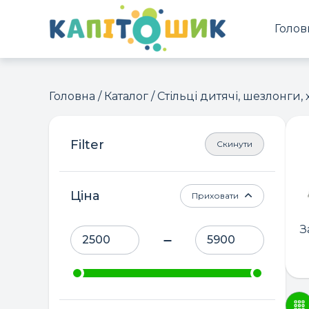
Голов
Головна
/
Каталог
/ Стільці дитячі, шезлонги,
Скинути
Ціна
Приховати
З