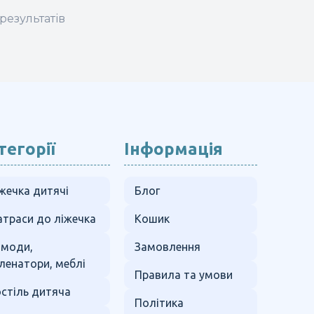
результатів
тегорії
Інформація
жечка дитячі
Блог
траси до ліжечка
Кошик
омоди,
Замовлення
ленатори, меблі
Правила та умови
стіль дитяча
Політика