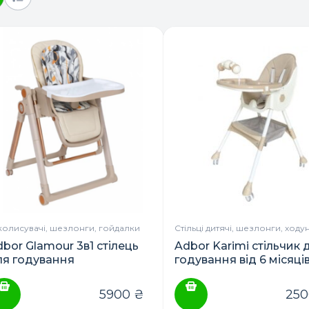
колисувачі, шезлонги, гойдалки
Стільці дитячі, шезлонги, ходу
bor Glamour 3в1 стілець
Adbor Karimi стільчик 
ля годування
годування від 6 місяці
5900
₴
25