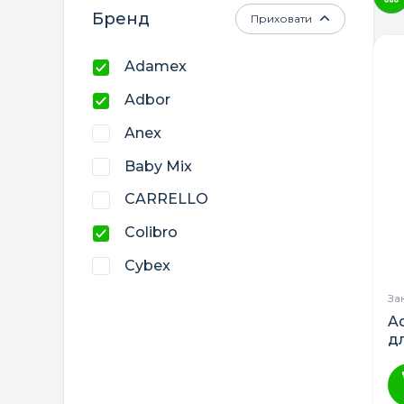
Бренд
Приховати
Adamex
Adbor
Anex
Baby Mix
CARRELLO
Colibro
Cybex
El Camino
За
Ad
Lorelli
д
Tega Baby
Наталка