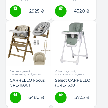
годування
годування
2925
₴
4320
₴
Заколисувачі,
Стільці дитячі,
шезлонги, гойдалки
шезлонги, ходунки
CARRELLO Focus
Select CARRELLO
CRL-16801
(CRL-16301)
шезлонг, стільчик
стілець для
для годування
годування
6480
₴
3735
₴