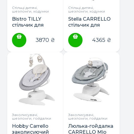
Стільці дитячі,
Стільці дитячі,
шезлонги, ходунки
шезлонги, ходунки
Bistro TILLY
Stella CARRELLO
стільчик для
стільчик для
годування
годування
3870
₴
4365
₴
Заколисувачі,
Заколисувачі,
шезлонги, гойдалки
шезлонги, гойдалки
Hobby Carrello
Люлька-гойдалка
заколисуючий
CARRELLO Mio