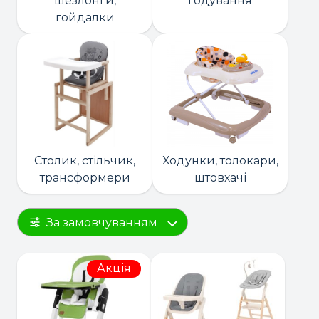
шезлонги,
годування
гойдалки
Столик, стільчик,
Ходунки, толокари,
трансформери
штовхачі
За замовчуванням
Акція