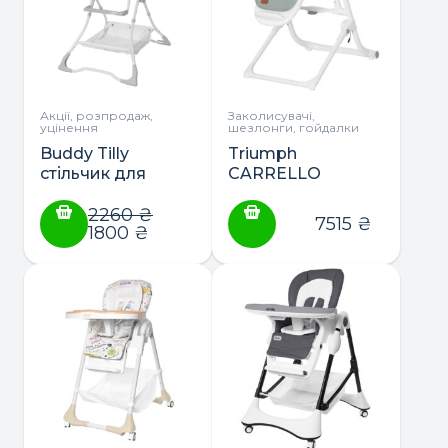
Акції, розпродаж,
Заколисувачі,
уцінення
шезлонги, гойдалки
Buddy Tilly
Triumph
стільчик для
CARRELLO
годування
стільчик-качеля
2260
₴
7515
₴
1800
₴