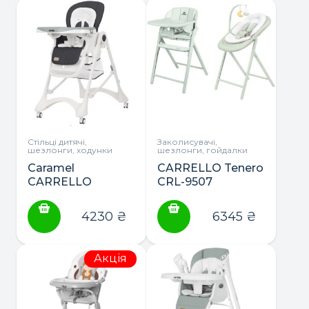
Стільці дитячі,
Заколисувачі,
шезлонги, ходунки
шезлонги, гойдалки
Caramel
CARRELLO Tenero
CARRELLO
CRL-9507
стільчик для
шезлонг, стільчик
годування
для годування
4230
₴
6345
₴
Акція