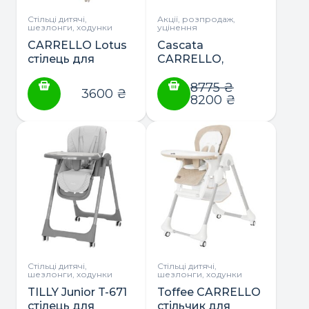
Стільці дитячі,
Акції, розпродаж,
шезлонги, ходунки
уцінення
CARRELLO Lotus
Cascata
стілець для
CARRELLO,
годування
cтілець-гойдалка
від 0 до 3 років
8775
₴
3600
₴
8200
₴
Стільці дитячі,
Стільці дитячі,
шезлонги, ходунки
шезлонги, ходунки
TILLY Junior T-671
Toffee CARRELLO
стілець для
стільчик для