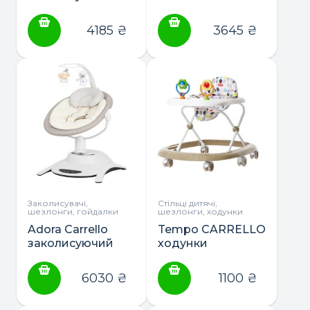
центр
CRL-10308
4185
₴
3645
₴
Заколисувачі,
Стільці дитячі,
шезлонги, гойдалки
шезлонги, ходунки
Adora Carrello
Tempo CARRELLO
заколисуючий
ходунки
центр
6030
₴
1100
₴