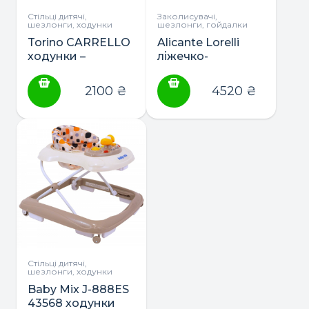
Стільці дитячі,
Заколисувачі,
шезлонги, ходунки
шезлонги, гойдалки
Torino CARRELLO
Alicante Lorelli
ходунки –
ліжечко-
трансформери
гойдалка-
3в1 CRL-9603
шезлонг 3в1
2100
₴
4520
₴
Стільці дитячі,
шезлонги, ходунки
Baby Mix J-888ES
43568 ходунки