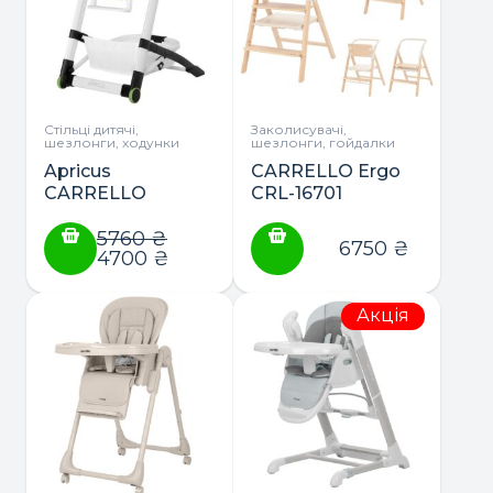
Стільці дитячі,
Заколисувачі,
шезлонги, ходунки
шезлонги, гойдалки
Apricus
CARRELLO Ergo
CARRELLO
CRL-16701
стілець для
шезлонг, стільчик
годування
5760
₴
для годування,
6750
₴
4700
₴
приставний
стілець і
навчальна вежа
Акція