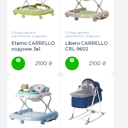
Стільці дитячі,
Стільці дитячі,
шезлонги, ходунки
шезлонги, ходунки
Eterno CARRELLO
Libero CARRELLO
ходунки 3в1
CRL-9602
(ходунки,
ходунки 3в1
гойдалка,
2100
₴
2100
₴
каталка)