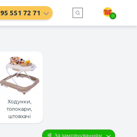
95 551 72 71
0
Ходунки,
толокари,
штовхачі
За замовчуванням