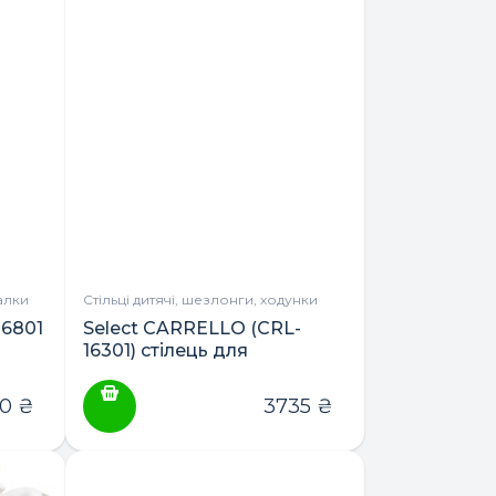
алки
Стільці дитячі, шезлонги, ходунки
6801
Select CARRELLO (CRL-
16301) стілець для
годування
80
₴
3735
₴
Акція