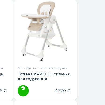
нки
Стільці дитячі, шезлонги, ходунки
ць
Toffee CARRELLO стільчик
для годування
25
₴
4320
₴