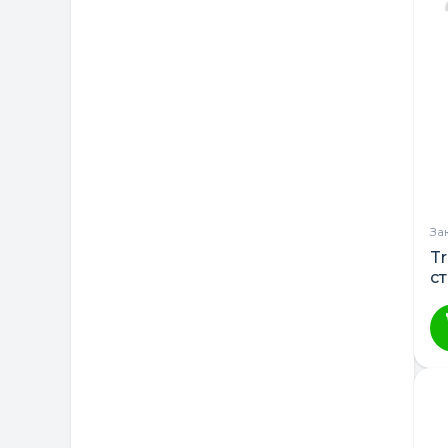
За
T
с