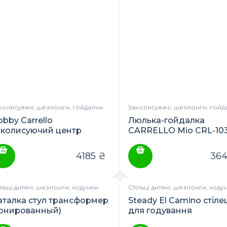
колисувачі, шезлонги, гойдалки
Заколисувачі, шезлонги, гойд
bby Carrello
Люлька-гойдалка
аколисуючий центр
CARRELLO Mio CRL-10
4185
₴
36
ільці дитячі, шезлонги, ходунки
Стільці дитячі, шезлонги, ходу
аталка стул трансформер
Steady El Camino стіле
тонированный)
для годування