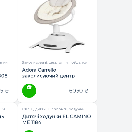
алки
Заколисувачі, шезлонги, гойдалки
Adora Carrello
308
заколисуючий центр
45
₴
6030
₴
нки
Стільці дитячі, шезлонги, ходунки
ць
Дитячі ходунки EL CAMINO
ME 1184