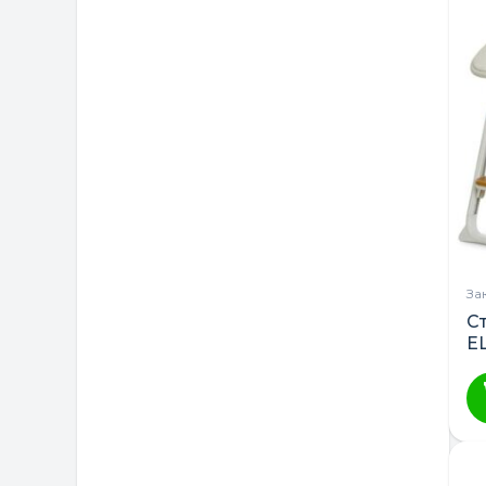
За
С
E
1