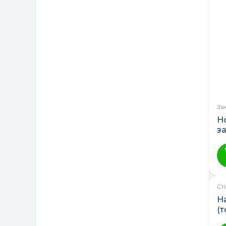
За
Ho
з
Ст
Н
(