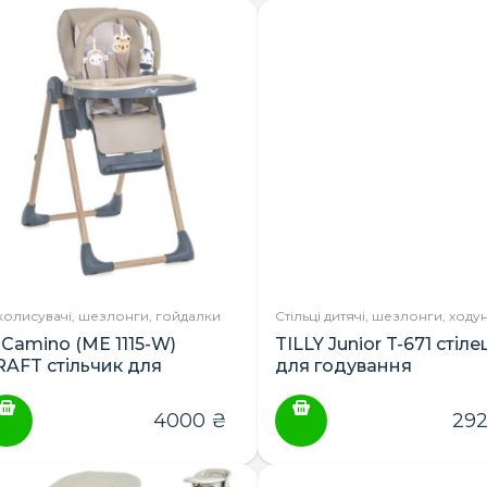
колисувачі, шезлонги, гойдалки
Стільці дитячі, шезлонги, ходу
 Camino (ME 1115-W)
TILLY Junior T-671 стіле
RAFT стільчик для
для годування
одування від народження
4000
₴
29