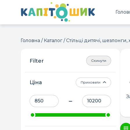
Голов
Головна
/
Каталог
/ Стільці дитячі, шезлонги,
Скинути
Ціна
Приховати
З