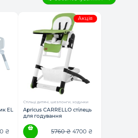
Акція
Стільці дитячі, шезлонги, ходунки
чик EL
Apricus CARRELLO стілець
для годування
00
₴
5760
₴
4700
₴