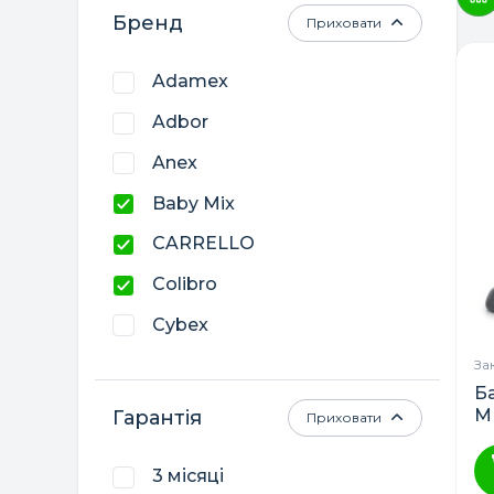
Бренд
Приховати
Adamex
Adbor
Anex
Baby Mix
CARRELLO
Colibro
Cybex
El Camino
За
Б
Lorelli
ME
Гарантія
Приховати
Tega Baby
3 місяці
Наталка