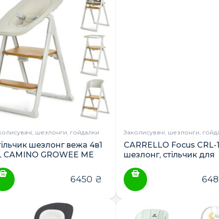
ПОШУК ТОВАРІВ:
колисувачі, шезлонги, гойдалки
Заколисувачі, шезлонги, гойд
тільчик шезлонг вежа 4в1
CARRELLO Focus CRL-1
L CAMINO GROWEE ME
шезлонг, стільчик для
222
годування
6450
₴
64