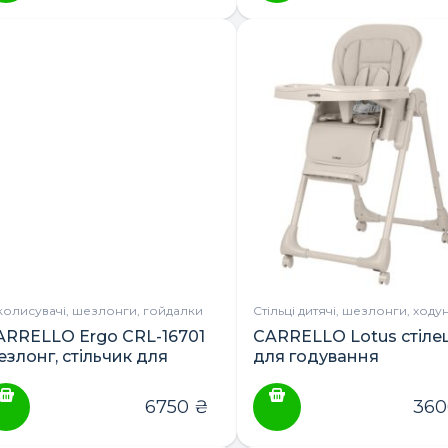
колисувачі, шезлонги, гойдалки
Стільці дитячі, шезлонги, ходу
ARRELLO Ergo CRL-16701
CARRELLO Lotus стіле
езлонг, стільчик для
для годування
одування, приставний
ілець і навчальна вежа
6750
₴
36