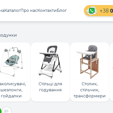
+38
0
на
Каталог
Про нас
Контакти
Блог
 ходунки
аколисувачі,
Стільці для
Столик,
шезлонги,
годування
стільчик,
гойдалки
трансформери