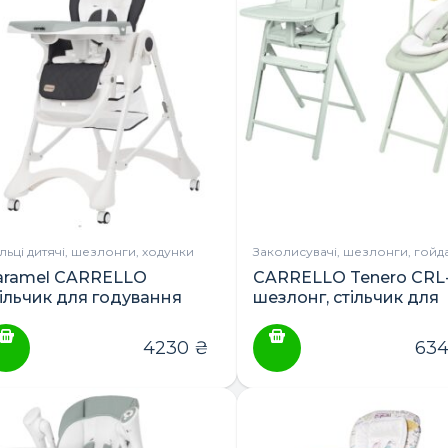
ільці дитячі, шезлонги, ходунки
Заколисувачі, шезлонги, гойд
aramel CARRELLO
CARRELLO Tenero CRL
тільчик для годування
шезлонг, стільчик для
годування
4230
₴
63