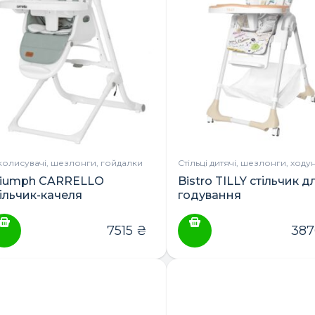
колисувачі, шезлонги, гойдалки
Стільці дитячі, шезлонги, ходу
riumph CARRELLO
Bistro TILLY стільчик д
тільчик-качеля
годування
7515
₴
38