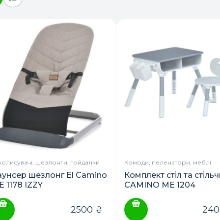
колисувачі, шезлонги, гойдалки
Комоди, пеленатори, меблі
аунсер шезлонг El Camino
Комплект стіл та стіль
 1178 IZZY
CAMINO ME 1204
2500
₴
24