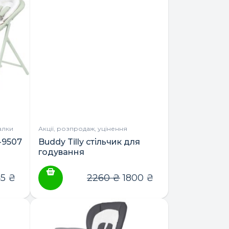
алки
Акції, розпродаж, уцінення
-9507
Buddy Tilly стільчик для
годування
45
₴
2260
₴
1800
₴