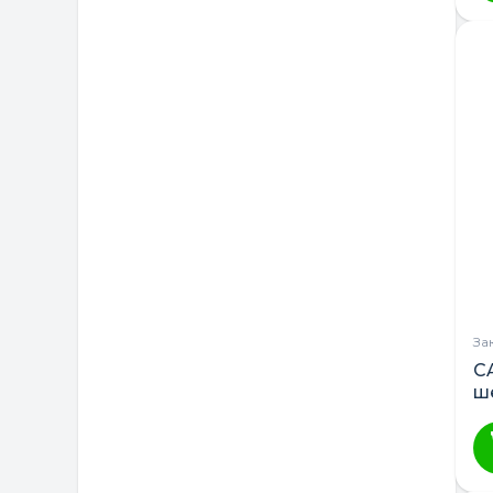
ТМ DeSon
Україна
За
C
ш
г
ст