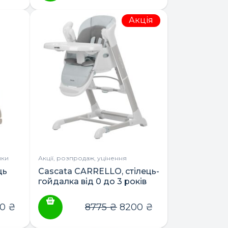
Акція
нки
Акції, розпродаж, уцінення
ць
Cascata CARRELLO, cтілець-
гойдалка від 0 до 3 років
00
₴
8775
₴
8200
₴