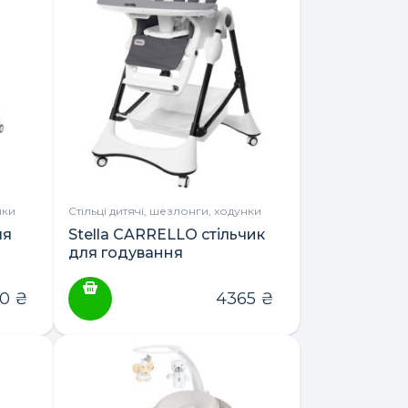
нки
Стільці дитячі, шезлонги, ходунки
ля
Stella CARRELLO стільчик
для годування
70
₴
4365
₴