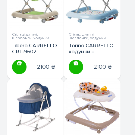
Стільці дитячі,
Стільці дитячі,
шезлонги, ходунки
шезлонги, ходунки
Libero CARRELLO
Torino CARRELLO
CRL-9602
ходунки –
ходунки 3в1
трансформери
3в1 CRL-9603
2100
₴
2100
₴