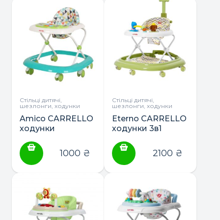
Стільці дитячі,
Стільці дитячі,
шезлонги, ходунки
шезлонги, ходунки
Amico CARRELLO
Eterno CARRELLO
ходунки
ходунки 3в1
(ходунки,
гойдалка,
1000
₴
2100
₴
каталка)