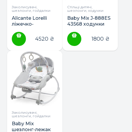
Заколисувачі,
Стільці дитячі,
шезлонги, гойдалки
шезлонги, ходунки
Alicante Lorelli
Baby Mix J-888ES
ліжечко-
43568 ходунки
гойдалка-
шезлонг 3в1
4520
₴
1800
₴
Заколисувачі,
шезлонги, гойдалки
Baby Mix
шезлонг-лежак