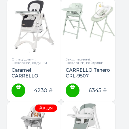
Стільці дитячі,
Заколисувачі,
шезлонги, ходунки
шезлонги, гойдалки
Caramel
CARRELLO Tenero
CARRELLO
CRL-9507
стільчик для
шезлонг, стільчик
годування
для годування
4230
₴
6345
₴
Акція