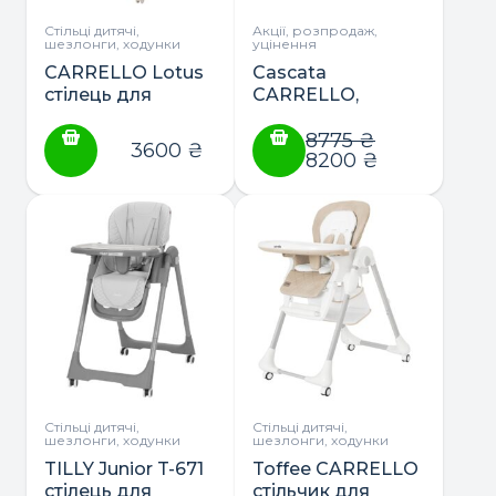
Стільці дитячі,
Акції, розпродаж,
шезлонги, ходунки
уцінення
CARRELLO Lotus
Cascata
стілець для
CARRELLO,
годування
cтілець-гойдалка
від 0 до 3 років
8775
₴
3600
₴
8200
₴
Стільці дитячі,
Стільці дитячі,
шезлонги, ходунки
шезлонги, ходунки
TILLY Junior T-671
Toffee CARRELLO
стілець для
стільчик для