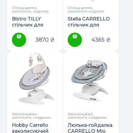
Стільці дитячі,
Стільці дитячі,
шезлонги, ходунки
шезлонги, ходунки
Bistro TILLY
Stella CARRELLO
стільчик для
стільчик для
годування
годування
3870
₴
4365
₴
Заколисувачі,
Заколисувачі,
шезлонги, гойдалки
шезлонги, гойдалки
Hobby Carrello
Люлька-гойдалка
заколисуючий
CARRELLO Mio