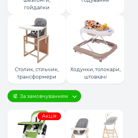
шезлонги,
годування
гойдалки
Столик, стільчик,
Ходунки, толокари,
трансформери
штовхачі
За замовчуванням
Акція