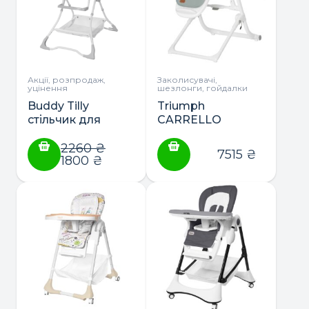
Акції, розпродаж,
Заколисувачі,
уцінення
шезлонги, гойдалки
Buddy Tilly
Triumph
стільчик для
CARRELLO
годування
стільчик-качеля
2260
₴
7515
₴
1800
₴