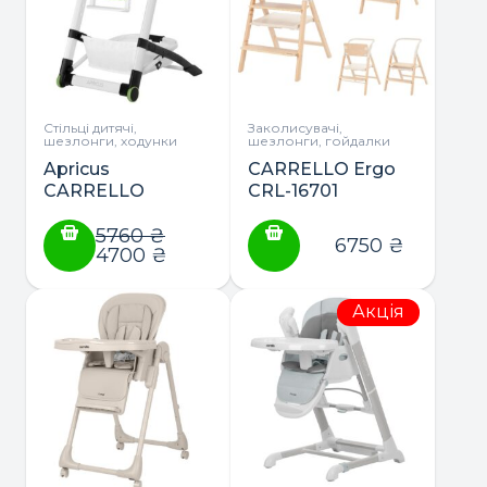
Стільці дитячі,
Заколисувачі,
шезлонги, ходунки
шезлонги, гойдалки
Apricus
CARRELLO Ergo
CARRELLO
CRL-16701
стілець для
шезлонг, стільчик
годування
5760
₴
для годування,
6750
₴
4700
₴
приставний
стілець і
навчальна вежа
Акція