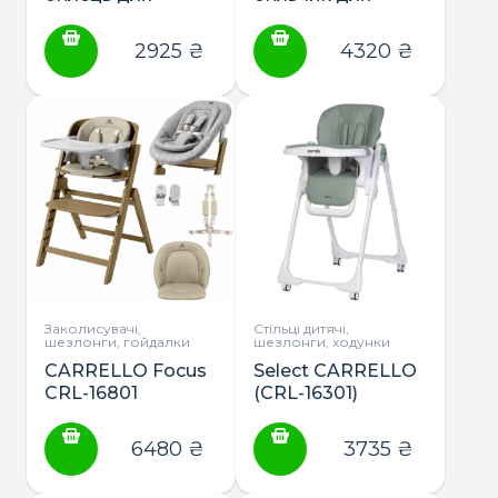
годування
годування
2925
₴
4320
₴
Заколисувачі,
Стільці дитячі,
шезлонги, гойдалки
шезлонги, ходунки
CARRELLO Focus
Select CARRELLO
CRL-16801
(CRL-16301)
шезлонг, стільчик
стілець для
для годування
годування
6480
₴
3735
₴