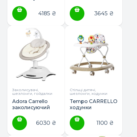
центр
CRL-10308
4185
₴
3645
₴
Заколисувачі,
Стільці дитячі,
шезлонги, гойдалки
шезлонги, ходунки
Adora Carrello
Tempo CARRELLO
заколисуючий
ходунки
центр
6030
₴
1100
₴