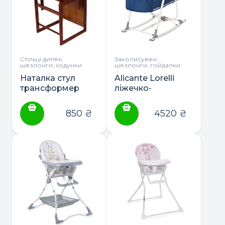
Стільці дитячі,
Заколисувачі,
шезлонги, ходунки
шезлонги, гойдалки
Наталка стул
Alicante Lorelli
трансформер
ліжечко-
(тонированный)
гойдалка-
шезлонг 3в1
850
₴
4520
₴