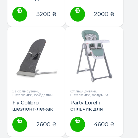
годування
гойдалка музина
3200
₴
2000
₴
Заколисувачі,
Стільці дитячі,
шезлонги, гойдалки
шезлонги, ходунки
Fly Colibro
Party Lorelli
шезлонг-лежак
стільчик для
годування
2600
₴
4600
₴