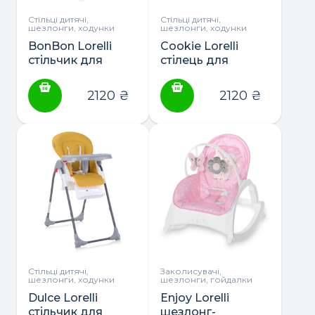
Стільці дитячі,
Стільці дитячі,
шезлонги, ходунки
шезлонги, ходунки
BonBon Lorelli
Cookie Lorelli
стільчик для
стілець для
годування
годування
2120
₴
2120
₴
Стільці дитячі,
Заколисувачі,
шезлонги, ходунки
шезлонги, гойдалки
Dulce Lorelli
Enjoy Lorelli
стільчик для
шезлонг-