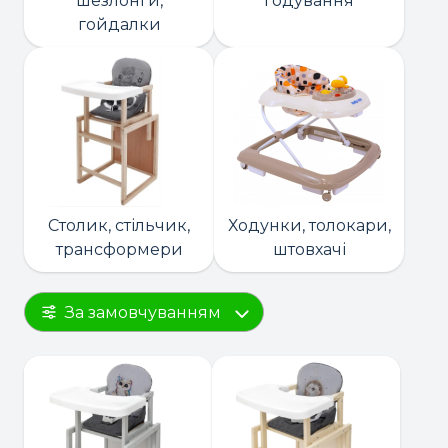
шезлонги,
годування
гойдалки
Столик, стільчик,
Ходунки, толокари,
трансформери
штовхачі
За замовчуванням