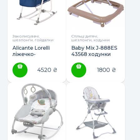
Заколисувачі,
Стільці дитячі,
шезлонги, гойдалки
шезлонги, ходунки
Alicante Lorelli
Baby Mix J-888ES
ліжечко-
43568 ходунки
гойдалка-
шезлонг 3в1
4520
₴
1800
₴