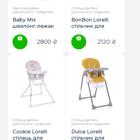
Заколисувачі,
Стільці дитячі,
шезлонги, гойдалки
шезлонги, ходунки
Baby Mix
BonBon Lorelli
шезлонг-лежак
стільчик для
годування
2800
₴
2120
₴
Стільці дитячі,
Стільці дитячі,
шезлонги, ходунки
шезлонги, ходунки
Cookie Lorelli
Dulce Lorelli
стілець для
стільчик для