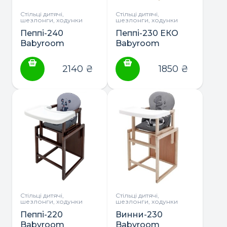
Стільці дитячі,
Стільці дитячі,
шезлонги, ходунки
шезлонги, ходунки
Пеппі-240
Пеппі-230 ЕКО
Babyroom
Babyroom
стільчик-
стільчик-
трансформер з
трансформер з
2140
₴
1850
₴
пластиковою
пластиковою
столешнею
столешнею (без
(білий)
лаку)
Стільці дитячі,
Стільці дитячі,
шезлонги, ходунки
шезлонги, ходунки
Пеппі-220
Винни-230
Babyroom
Babyroom