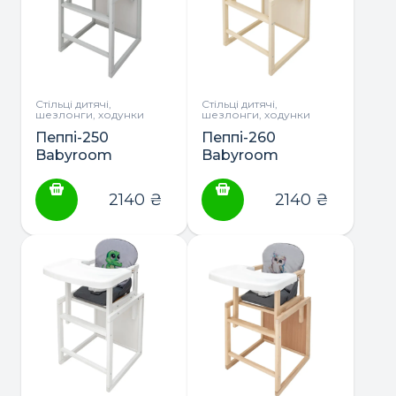
Стільці дитячі,
Стільці дитячі,
шезлонги, ходунки
шезлонги, ходунки
Пеппі-250
Пеппі-260
Babyroom
Babyroom
стільчик-
стільчик-
трансформер з
трансформер з
2140
₴
2140
₴
пластиковою
пластиковою
столешнею
столешнею
(сірий)
(слонова кістка)