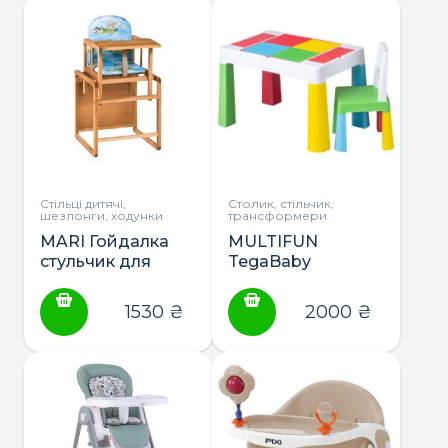
Стільці дитячі,
Столик, стільчик,
шезлонги, ходунки
трансформери
MARI Гойдалка
MULTIFUN
стульчик для
TegaBaby
кормления
стол+стул
столешница
1530
₴
2000
₴
массив