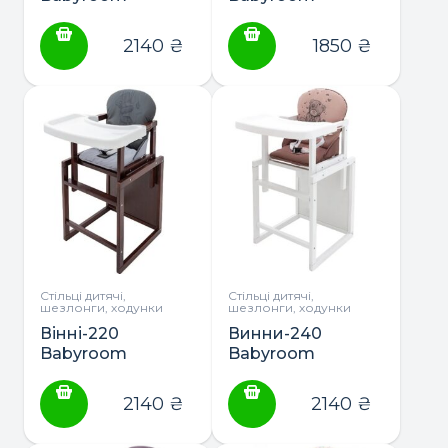
стільчик-
стульчик-
трансформер
трансформер
2140
₴
1850
₴
тонований з
ЕСО с
пластиковою
пластиковой
столешнею
столешницей
(без лака)
Стільці дитячі,
Стільці дитячі,
шезлонги, ходунки
шезлонги, ходунки
Вінні-220
Винни-240
Babyroom
Babyroom
стільчик-
стульчик-
трансформер
трансформер с
2140
₴
2140
₴
тонований з
пластиковой
пластиковою
столешницей