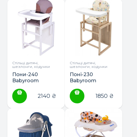
столешнею
(белый)
Стільці дитячі,
Стільці дитячі,
шезлонги, ходунки
шезлонги, ходунки
Пони-240
Поні-230
Babyroom
Babyroom
стільчик-
стільчик-
трансформер з
трансформер
2140
₴
1850
₴
пластиковою
ЕКО з
столешнею
пластиковою
(білий)
столешнею (без
лаку)