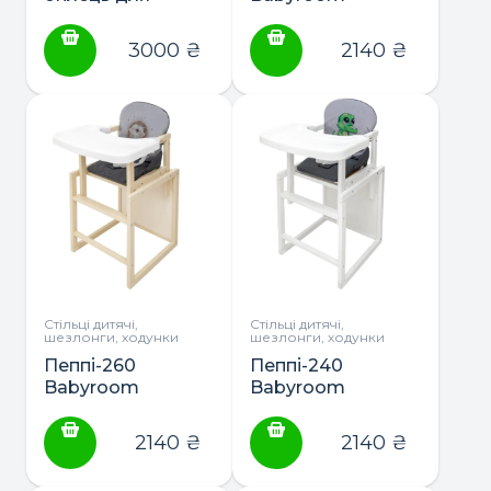
годування
стільчик-
трансформер з
3000
₴
2140
₴
пластиковою
столешнею
(сірий)
Стільці дитячі,
Стільці дитячі,
шезлонги, ходунки
шезлонги, ходунки
Пеппі-260
Пеппі-240
Babyroom
Babyroom
стільчик-
стільчик-
трансформер з
трансформер з
2140
₴
2140
₴
пластиковою
пластиковою
столешнею
столешнею