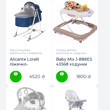
столешнею (без
лаку)
Заколисувачі,
Стільці дитячі,
шезлонги, гойдалки
шезлонги, ходунки
Alicante Lorelli
Baby Mix J-888ES
ліжечко-
43568 ходунки
гойдалка-
шезлонг 3в1
4520
₴
1800
₴