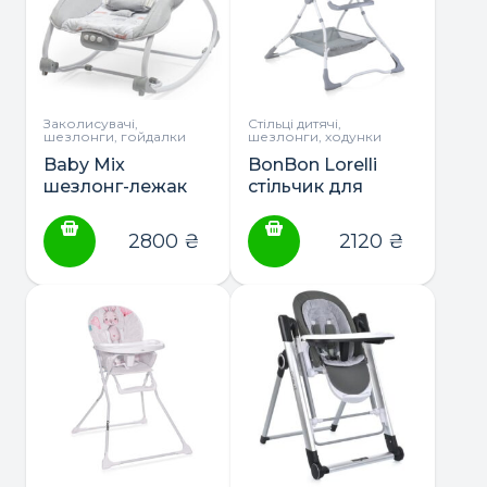
Заколисувачі,
Стільці дитячі,
шезлонги, гойдалки
шезлонги, ходунки
Baby Mix
BonBon Lorelli
шезлонг-лежак
стільчик для
годування
2800
₴
2120
₴