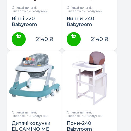
Стільці дитячі,
Стільці дитячі,
шезлонги, ходунки
шезлонги, ходунки
Вінні-220
Винни-240
Babyroom
Babyroom
стільчик-
стульчик-
трансформер
трансформер с
2140
₴
2140
₴
тонований з
пластиковой
пластиковою
столешницей
столешнею
(белый)
Стільці дитячі,
Стільці дитячі,
шезлонги, ходунки
шезлонги, ходунки
Дитячі ходунки
Пони-240
EL CAMINO ME
Babyroom