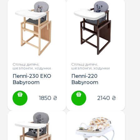
(слонова кістка)
(білий)
Стільці дитячі,
Стільці дитячі,
шезлонги, ходунки
шезлонги, ходунки
Пеппі-230 ЕКО
Пеппі-220
Babyroom
Babyroom
стільчик-
стільчик-
трансформер з
трансформер
1850
₴
2140
₴
пластиковою
тонований з
столешнею (без
пластиковою
лаку)
столешнею