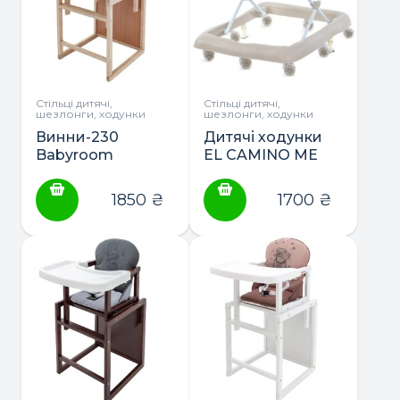
Стільці дитячі,
Стільці дитячі,
шезлонги, ходунки
шезлонги, ходунки
Винни-230
Дитячі ходунки
Babyroom
EL CAMINO ME
стульчик-
1184
трансформер
1850
₴
1700
₴
ЕСО с
пластиковой
столешницей
(без лака)