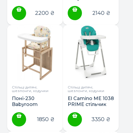
1163 MULTIWAY
стільчик-
трансформер з
2200
₴
2140
₴
пластиковою
столешнею
(білий)
Стільці дитячі,
Стільці дитячі,
шезлонги, ходунки
шезлонги, ходунки
Поні-230
El Camino ME 1038
Babyroom
PRIME стільчик
стільчик-
для годування
трансформер
1850
₴
3350
₴
ЕКО з
пластиковою