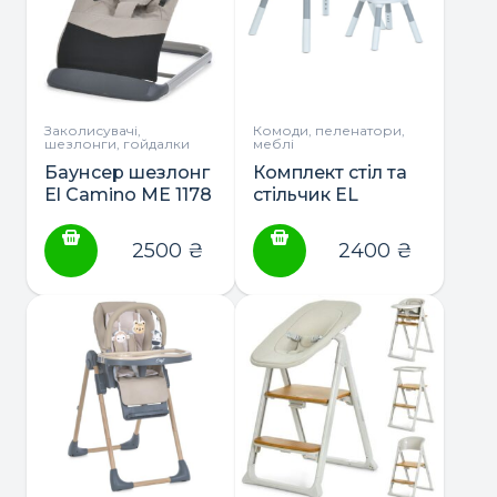
Заколисувачі,
Комоди, пеленатори,
шезлонги, гойдалки
меблі
Баунсер шезлонг
Комплект стіл та
El Camino ME 1178
стільчик EL
IZZY
CAMINO ME 1204
2500
₴
2400
₴