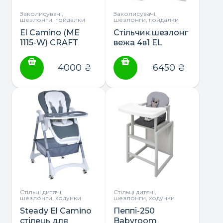
Заколисувачі,
Заколисувачі,
шезлонги, гойдалки
шезлонги, гойдалки
El Camino (ME
Стільчик шезлонг
1115-W) CRAFT
вежа 4в1 EL
стільчик для
CAMINO GROWEE
годування від
ME 1222
4000
₴
6450
₴
народження
Стільці дитячі,
Стільці дитячі,
шезлонги, ходунки
шезлонги, ходунки
Steady El Camino
Пеппі-250
стілець для
Babyroom