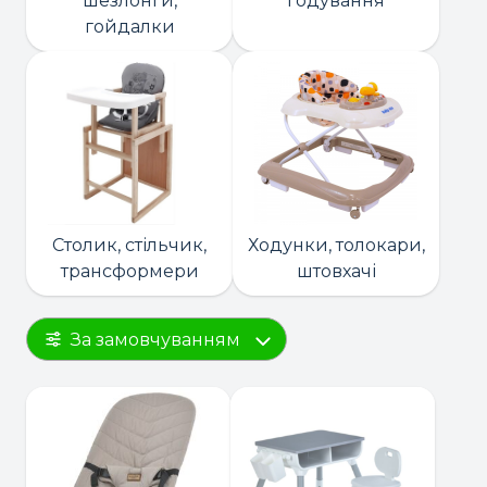
шезлонги,
годування
гойдалки
Столик, стільчик,
Ходунки, толокари,
трансформери
штовхачі
За замовчуванням