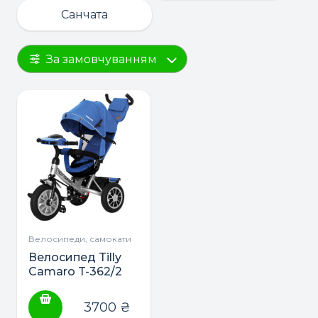
Санчата
За замовчуванням
Велосипеди, самокати
Велосипед Tilly
Camaro T-362/2
триколісний
3700
₴