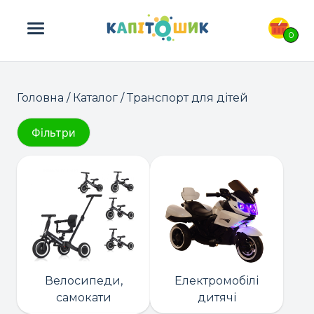
ПОШУК ТОВАРІВ:
0
Головна
/
Каталог
/ Транспорт для дітей
Фільтри
Велосипеди,
Електромобілі
самокати
дитячі