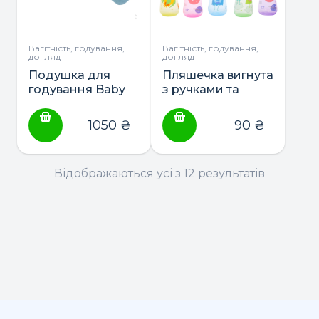
Вагітність, годування,
Вагітність, годування,
догляд
догляд
Подушка для
Пляшечка вигнута
годування Baby
з ручками та
Veres “Comfort
силіконовою
Long Velour”
соскою, 250мл ТМ
1050
₴
90
₴
170*52
Lindo (Li135 )
Відображаються усі з 12 результатів