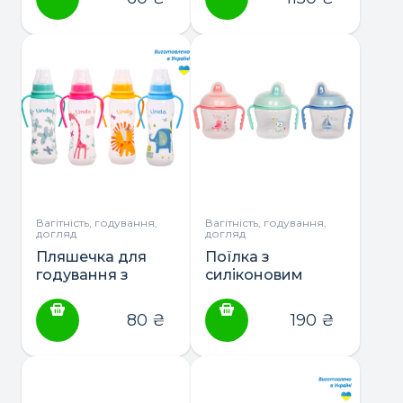
Вагітність, годування,
Вагітність, годування,
догляд
догляд
Пляшечка для
Поїлка з
годування з
силіконовим
ручками і
носиком 150мл
силіконовою
ТМLindo (Li710)
80
₴
190
₴
соскою, 250мл ТМ
Lindo (Li147)