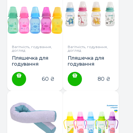
Вагітність, годування,
Вагітність, годування,
догляд
догляд
Пляшечка для
Пляшечка для
годування
годування
вигнута з
вигнута з
силіконової
силіконовою
60
₴
80
₴
соскою, 125мл. ТМ
соскою, 125мл ТМ
Lindo (Li132)
Lindo (Li144)