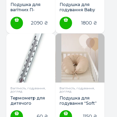
Подушка для
Подушка для
вагітних П-
годування Baby
подібна Бебі
Veres”Medium
Верес 140*75*15
pink” (200*90)
2090
₴
1800
₴
Вагітність, годування,
Вагітність, годування,
догляд
догляд
Термометр для
Подушка для
дитячого
годування “Soft”
харчування ТМ
(165*70) ТМ Baby
Склоприлад
Veres
60
₴
1150
₴