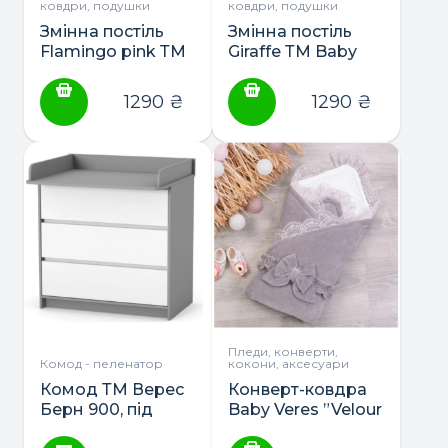
ковдри, подушки
ковдри, подушки
Змінна постіль
Змінна постіль
Flamingo pink ТМ
Giraffe ТМ Baby
Baby Veres
Veres
1290
₴
1290
₴
Пледи, конверти,
Комод - пеленатор
кокони, аксесуари
Комод ТМ Верес
Конверт-ковдра
Берн 900, під
Baby Veres ”Velour
з’ємний
lace” 80*80