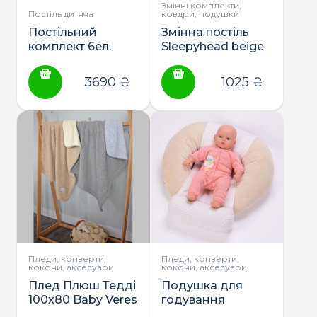
Змінні комплекти,
Постіль дитяча
ковдри, подушки
Постільний
Змінна постіль
комплект 6ел.
Sleepyhead beige
“Teddy Boy-2” ТМ
new ТМ Baby
Baby Veres
Veres
3690
₴
1025
₴
Пледи, конверти,
Пледи, конверти,
кокони, аксесуари
кокони, аксесуари
Плед Плюш Тедді
Подушка для
100х80 Baby Veres
годування
“Comfort Lux