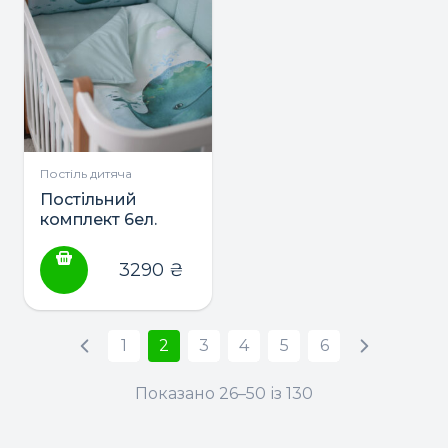
Постіль дитяча
Постільний
комплект 6ел.
“Menthol whale
New” ТМ Baby
3290
₴
Veres
1
2
3
4
5
6
Показано 26–50 із 130