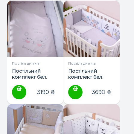
Постіль дитяча
Постіль дитяча
Постільний
Постільний
комплект 6ел.
комплект 6ел.
“Lovely girl NEW”
“Scandi” ТМ Baby
ТМ Baby Veres
Veres
3190
₴
3690
₴