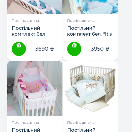
Постіль дитяча
Постіль дитяча
Постільний
Постільний
комплект 6ел.
комплект 6ел. “It’s
“Hippo” ТМ Baby
a boy” ТМ Baby
Veres
Veres
3690
₴
3950
₴
Постіль дитяча
Постіль дитяча
Постільний
Постільний