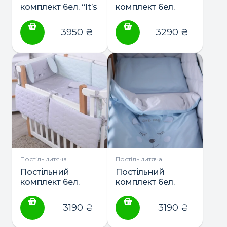
комплект 6ел. “It’s
комплект 6ел.
a girl” ТМ Baby
“Lazy sloth” ТМ
Veres
Baby Veres
3950
₴
3290
₴
Постіль дитяча
Постіль дитяча
Постільний
Постільний
комплект 6ел.
комплект 6ел.
“Lovely baby” ТМ
“Lovely boy NEW”
Baby Veres
ТМ Baby Veres
3190
₴
3190
₴