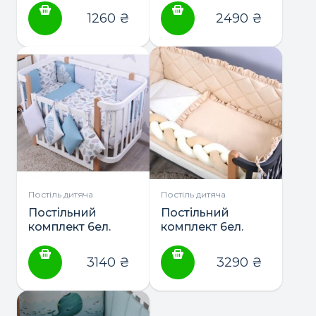
Velour” 200*75 ТМ
1260
₴
2490
₴
Baby Veres
Постіль дитяча
Постіль дитяча
Постільний
Постільний
комплект 6ел.
комплект 6ел.
“Leaves” ТМ Baby
“Macaroon” ТМ
Veres
Baby Veres
3140
₴
3290
₴