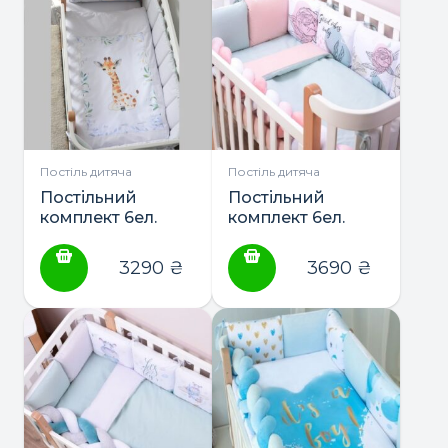
Постіль дитяча
Постіль дитяча
Постільний
Постільний
комплект 6ел.
комплект 6ел.
“Giraffe New” ТМ
“Good vibes” ТМ
Baby Veres
Baby Veres
3290
₴
3690
₴