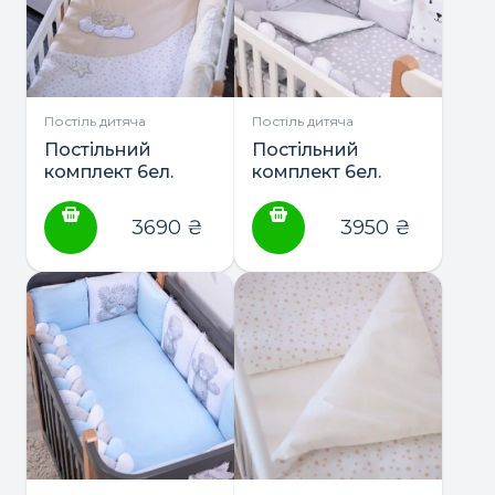
Постіль дитяча
Постіль дитяча
Постільний
Постільний
комплект 6ел.
комплект 6ел.
“Sleepyhead beige
“Smiling animals
new'” ТМ Baby
new” ТМ Baby
3690
₴
3950
₴
Veres
Veres