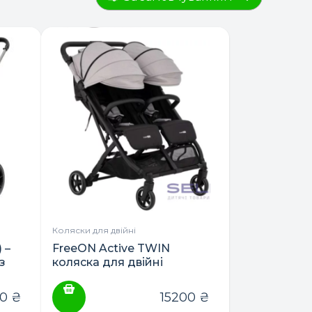
Коляски для двійні
 –
FreeON Active TWIN
з
коляска для двійні
прогулянкова
90
₴
15200
₴