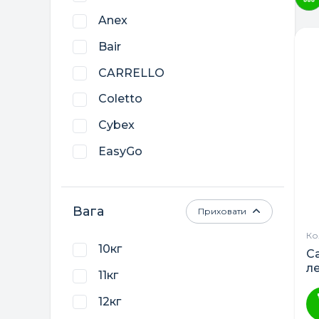
Anex
Bair
CARRELLO
Coletto
Cybex
EasyGo
El Camino
Euro-Cart
Вага
Приховати
Nino’s
Ко
10кг
Ca
л
11кг
к
12кг