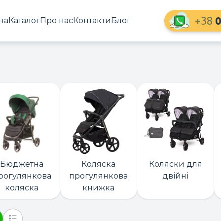
+38
0
на
Каталог
Про нас
Контакти
Блог
Бюджетна
Коляска
Коляски для
рогулянкова
прогулянкова
двійні
коляска
книжка