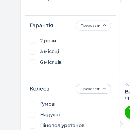
Гарантія
Приховати
2 роки
3 місяці
6 місяців
Ко
Колеса
Приховати
Ba
п
Гумові
Надувні
Пінополіуретанові