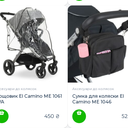
сесуари до колясок
Аксесуари до колясок
ощовик El Camino ME 1061
Сумка для коляски El
VA
Camino ME 1046
450
₴
5