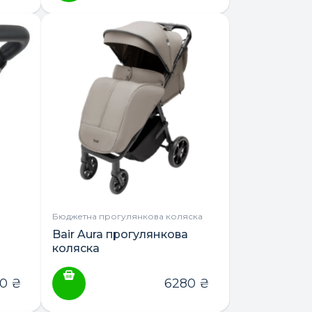
Бюджетна прогулянкова коляска
Bair Aura прогулянкова
коляска
20
₴
6280
₴