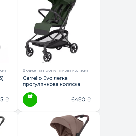
ска
Бюджетна прогулянкова коляска
 ​​
Carrello Evo легка
прогулянкова коляска
85
₴
6480
₴