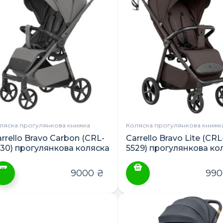
ляска прогулянкова книжка
Коляска прогулянкова книжк
rrello Bravo Carbon (CRL-
Carrello Bravo Lite (CRL
530) прогулянкова коляска
5529) прогулянкова ко
9000
₴
99
ей
овар
ає