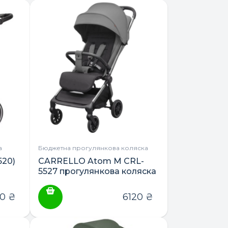
а
Бюджетна прогулянкова коляска
520)
CARRELLO Atom M CRL-
5527 прогулянкова коляска
60
₴
6120
₴