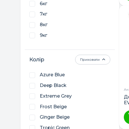
6кг
7кг
8кг
9кг
Колір
Приховати
Azure Blue
Deep Black
Ак
Extreme Grey
Д
E
Frost Beige
Ginger Beige
Tropic Green