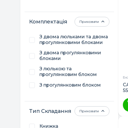
Комплектація
Приховати
З двома люльками та двома
прогулянковими блоками
З двома прогулянковими
блоками
З люлькою та
прогулянковим блоком
Бю
C
З прогулянковим блоком
5
Тип Складання
Приховати
Книжка