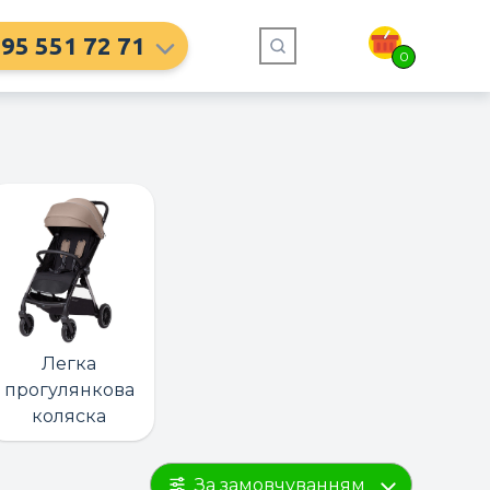
95 551 72 71
0
Легка
прогулянкова
коляска
За замовчуванням