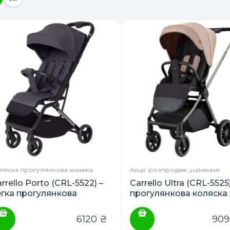
ляска прогулянкова книжка
Акції, розпродаж, уцінення
rrello Porto (CRL-5522) –
Carrello Ultra (CRL-5525)
егка прогулянкова
прогулянкова коляска 
оляска
реверсивним блоком
6120
₴
90