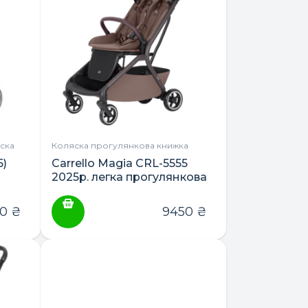
ска
Коляска прогулянкова книжка
5)
Carrello Magia CRL-5555
2025р. легка прогулянкова
коляска
00
₴
9450
₴