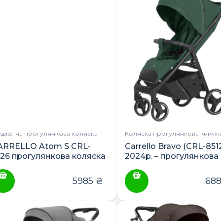
ПОШУК ТОВАРІВ:
джетна прогулянкова коляска
Коляска прогулянкова книжк
ARRELLO Atom S CRL-
Carrello Bravo (CRL-851
526 прогулянкова коляска
2024р. – прогулянкова
коляска
5985
₴
68