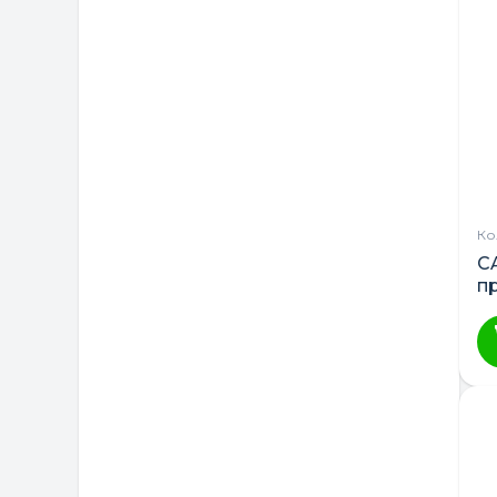
Ко
C
п