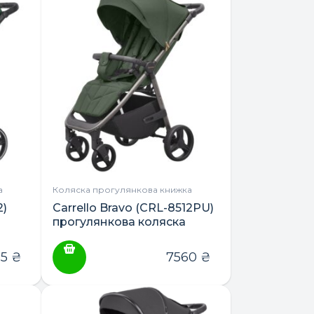
а
Коляска прогулянкова книжка
2)
Carrello Bravo (CRL-8512PU)
прогулянкова коляска
85
₴
7560
₴