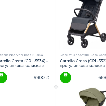
лька
ріантів.
араметри
ожна
ибрати
а
орінці
овару
ляска прогулянкова книжка
Бюджетна прогулянкова коля
rrello Costa (CRL-5534) –
Carrello Cross (CRL-5523)
рогулянкова коляска з
прогулянкова коляска
еверсійним блоком
9800
₴
68