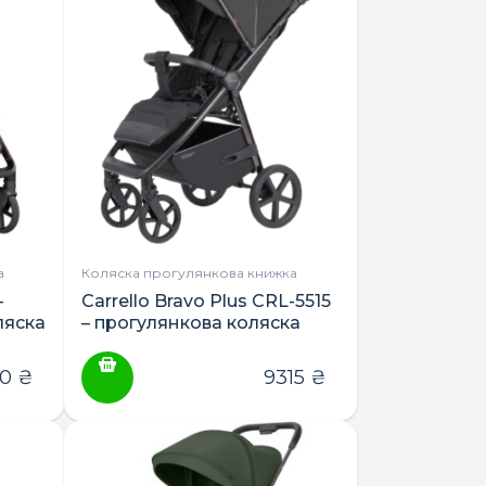
а
Коляска прогулянкова книжка
-
Carrello Bravo Plus CRL-5515
ляска
– прогулянкова коляска
00
₴
9315
₴