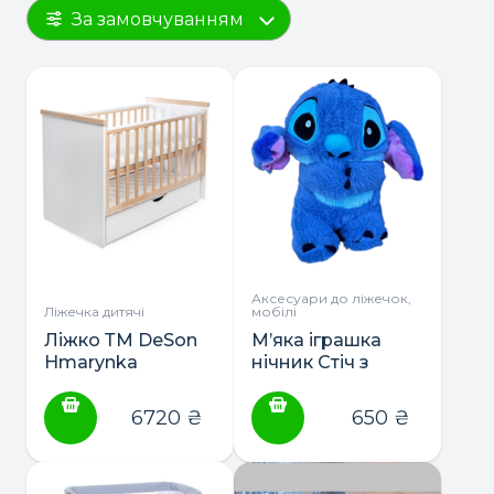
За замовчуванням
Аксесуари до ліжечок,
Ліжечка дитячі
мобілі
Ліжко ТМ DeSon
М’яка іграшка
Hmarynka
нічник Стіч з
маятник з
функцією
шухлядою
дихання та
6720
₴
650
₴
звуками синя