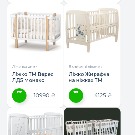
Ліжечка дитячі
Бюджетні ліжечка
Ліжко ТМ Верес
Ліжко Жирафка
ЛД5 Монако
на ніжках ТМ
Дубик-М
10990
₴
4125
₴
Цей
Цей
товар
товар
має
має
кілька
кілька
варіантів.
варіантів.