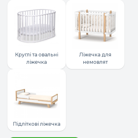
Круглі та овальні
Ліжечка для
ліжечка
немовлят
Підліткові ліжечка