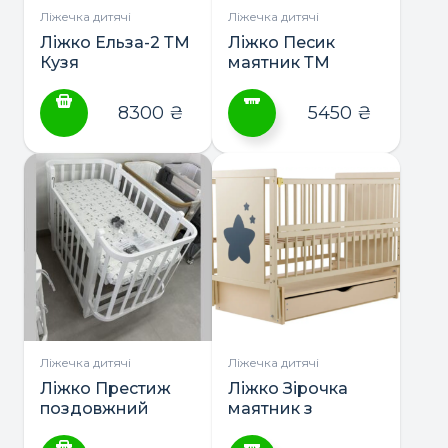
сторінці
Ліжечка дитячі
Ліжечка дитячі
товару
Ліжко Ельза-2 ТМ
Ліжко Песик
Кузя
маятник ТМ
Дубик-М
8300
₴
5450
₴
Цей
товар
має
кілька
варіантів.
Параметри
можна
вибрати
на
сторінці
Ліжечка дитячі
Ліжечка дитячі
товару
Ліжко Престиж
Ліжко Зірочка
поздовжний
маятник з
маятник, матрас,
шухлядою ТМ