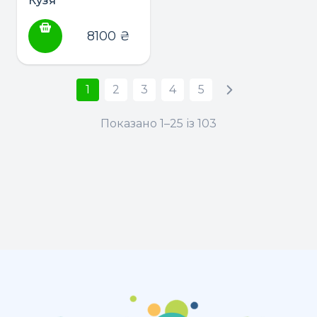
Кузя
8100
₴
1
2
3
4
5
Показано 1–25 із 103