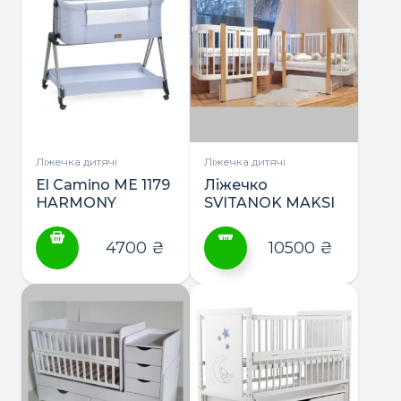
Ліжечка дитячі
Ліжечка дитячі
El Camino ME 1179
Ліжечко
HARMONY
SVITANOK MAKSI
приставне ліжко
ТМ DeSon 2в1 +
матрас
4700
₴
10500
₴
Цей
товар
має
кілька
варіантів.
Параметри