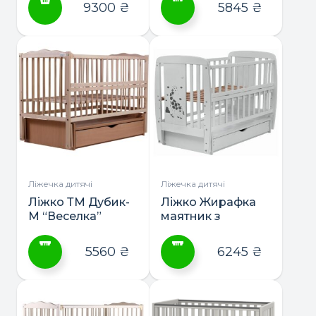
колеса
Дубик-М
9300
₴
5845
₴
Цей
товар
має
кілька
варіантів.
Параметри
можна
вибрати
на
сторінці
Ліжечка дитячі
Ліжечка дитячі
товару
Ліжко ТМ Дубик-
Ліжко Жирафка
М “Веселка”
маятник з
маятник з
шухлядою ТМ
шухлядою
Дубик-М
5560
₴
6245
₴
Цей
Цей
товар
товар
має
має