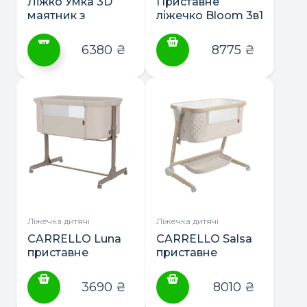
товару
Ліжко Умка 3D
Приставне
маятник з
ліжечко Bloom 3в1
шухлядою ТМ
ТМ Carrello
Дубик-М
6380
₴
8775
₴
Цей
товар
має
кілька
варіантів.
Параметри
можна
вибрати
на
сторінці
Ліжечка дитячі
Ліжечка дитячі
товару
CARRELLO Luna
CARRELLO Salsa
приставне
приставне
ліжечко
ліжечко складне
3690
₴
8010
₴