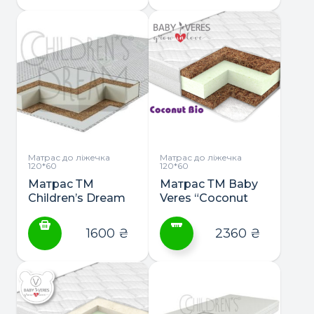
Матрас до ліжечка
Матрас до ліжечка
120*60
120*60
Матрас ТМ
Матрас ТМ Вaby
Children’s Dream
Veres “Coconut
“Napoli”
bio” 120*60
1600
₴
2360
₴
Цей
товар
має
кілька