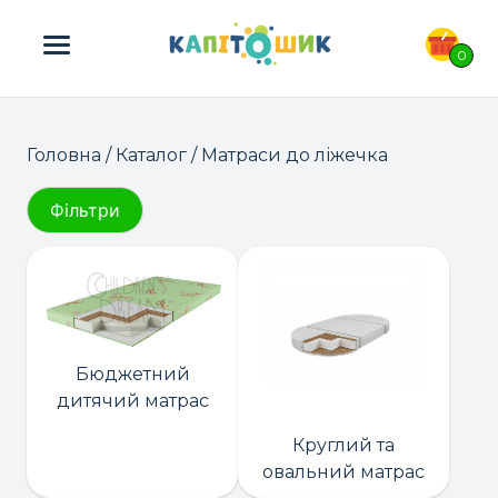
ПОШУК ТОВАРІВ:
0
Головна
/
Каталог
/ Матраси до ліжечка
Фільтри
Бюджетний
дитячий матрас
Круглий та
овальний матрас