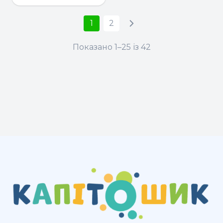
1
2
Показано 1–25 із 42