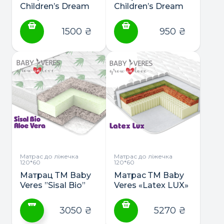
Children’s Dream
Children’s Dream
“Lux Seasons”
КПК 6см
кокос/поролон/
1500
₴
950
₴
холофайбер
Матрас до ліжечка
Матрас до ліжечка
120*60
120*60
Матрац ТМ Вaby
Матрас ТМ Вaby
Veres ”Sisal Bio”
Veres «Latex LUX»
Aloe Vera 120*60
120*60
3050
₴
5270
₴