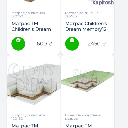
на
сторінці
Матрас до ліжечка
Матрас до ліжечка
120*60
120*60
товару
Матрас ТМ
Матрас Children’s
Children’s Dream
Dream Memory12
“Lux+Aloe Vera”
см (кокос-
поролон-memory)
1600
₴
2450
₴
Матрас до ліжечка
Бюджетний дитячий
120*60
матрас
Матрас ТМ
Матрас ТМ