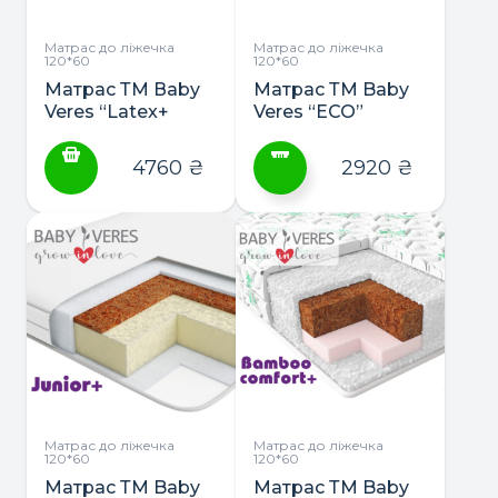
на
сторінці
Матрас до ліжечка
Матрас до ліжечка
120*60
120*60
товару
Матрас ТМ Вaby
Матрас ТМ Baby
Veres “Latex+
Veres “ECO”
Memory Organic”
120х60х10 см
4760
₴
2920
₴
Цей
товар
має
кілька
варіантів.
Параметри
можна
вибрати
на
сторінці
Матрас до ліжечка
Матрас до ліжечка
120*60
120*60
товару
Матрас ТМ Baby
Матрас ТМ Baby