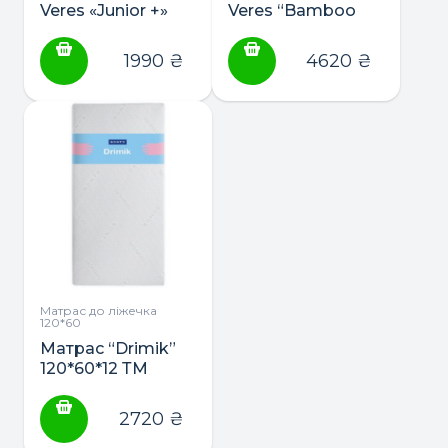
Veres «Junior +»
Veres “Bamboo
Comfort +” 10см
1990
₴
4620
₴
Матрас до ліжечка
120*60
Матрас “Drimik”
120*60*12 ТМ
Sonto
2720
₴