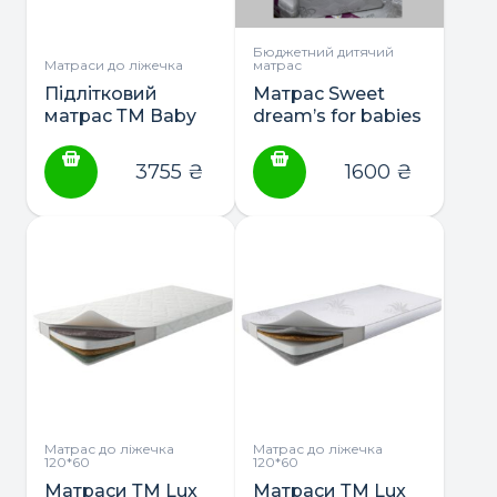
Бюджетний дитячий
Матраси до ліжечка
матрас
Підлітковий
Матрас Sweet
матрас ТМ Вaby
dream’s for babies
Veres “School ”
Teddy 120*60*10
3755
₴
1600
₴
Матрас до ліжечка
Матрас до ліжечка
120*60
120*60
Матраси ТМ Lux
Матраси ТМ Lux