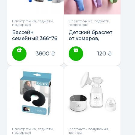
Електроніка, гаджети,
Електроніка, гаджети,
подорожі
подорожі
Бассейн
Детский браслет
семейный 366*76
от комаров,
с насосом и
светящийся в
фильтром (28132)
темноте
3800
₴
120
₴
силиконовый
Електроніка, гаджети,
Вагітність, годування,
подорожі
догляд