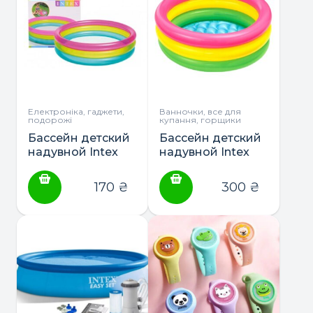
Електроніка, гаджети,
Ванночки, все для
подорожі
купання, горщики
Бассейн детский
Бассейн детский
надувной Intex
надувной Intex
Радуга (57104)
Рассвет (57107) с
надувным дном
170
₴
300
₴