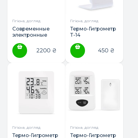
Гігієна, догляд
Гігієна, догляд
Современные
Термо-Гигрометр
электронные
Т-14
SMART весы
BabyOno до 100
2200
₴
450
₴
кг. (с bluetooth)
Гігієна, догляд
Гігієна, догляд
Термо-Гигрометр
Термо-Гигрометр