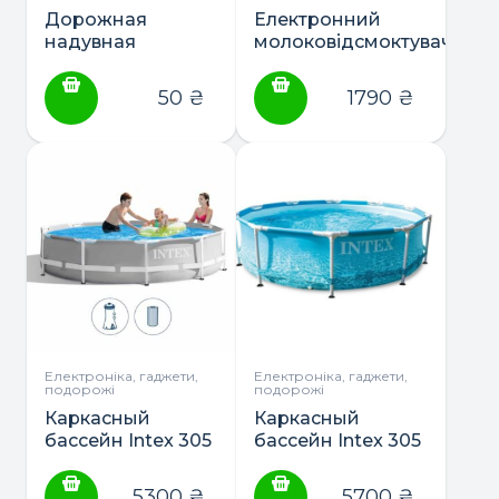
Дорожная
Електронний
надувная
молоковідсмоктувач
подушка Intex
Daily Comfort ТМ
68675
Lorreli
50
₴
1790
₴
Електроніка, гаджети,
Електроніка, гаджети,
подорожі
подорожі
Каркасный
Каркасный
бассейн Intex 305
бассейн Intex 305
x 76 см (26702) +
x 76 см (28208) +
насос-фильтр
насос-фильтр
5300
₴
5700
₴