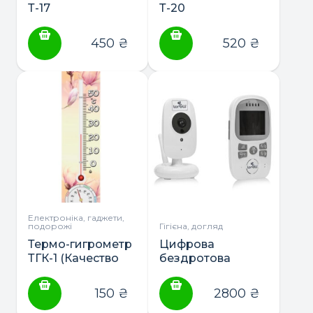
Т-17
Т-20
450
₴
520
₴
Електроніка, гаджети,
подорожі
Гігієна, догляд
Термо-гигрометр
Цифрова
ТГК-1 (Качество
бездротова
жизни)
відеоняня
Safeness ТМ
150
₴
2800
₴
Lorelli