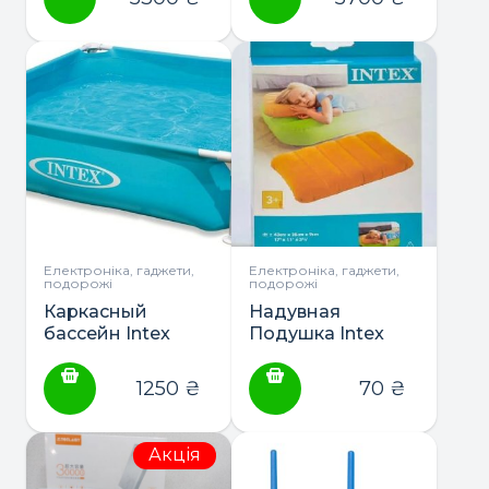
Електроніка, гаджети,
Електроніка, гаджети,
подорожі
подорожі
Каркасный
Надувная
бассейн Intex
Подушка Intex
Small Frame 122 х
68676
122 х 30 см (57173)
1250
₴
70
₴
Акція