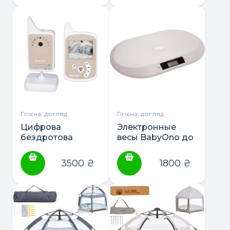
Гігієна, догляд
Гігієна, догляд
Цифрова
Электронные
бездротова
весы BabyOno до
відеоняня ТМ
20кг
Lorelli
3500
₴
1800
₴