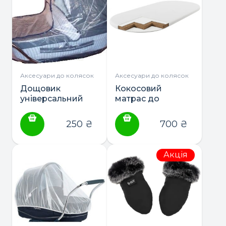
Аксесуари до колясок
Аксесуари до колясок
Дощовик
Кокосовий
універсальний
матрас до
силікон
коляски
250
₴
700
₴
Акція