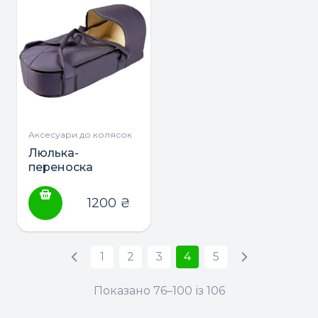
Аксесуари до колясок
Люлька-
переноска
Babyroom
1200
₴
1
2
3
4
5
Показано 76–100 із 106