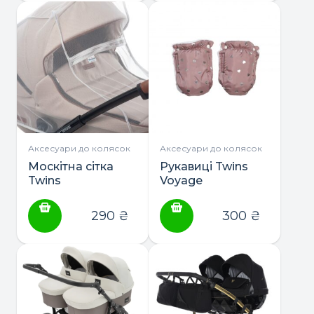
Аксесуари до колясок
Аксесуари до колясок
Москітна сітка
Рукавиці Twins
Twins
Voyage
універсальна
290
₴
300
₴