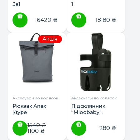
3в1
1
16420
₴
18180
₴
Акція
Аксесуари до колясок
Аксесуари до колясок
Рюкзак Anex
Підсклянник
l/type
“Mioobaby”,
універсальний
1540
₴
280
₴
1100
₴