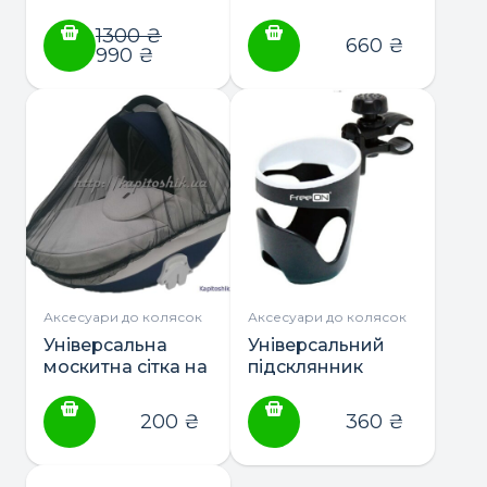
Mama Bag
1300
₴
660
₴
990
₴
Аксесуари до колясок
Аксесуари до колясок
Універсальна
Універсальний
москитна сітка на
підсклянник
коляску
FreeOn
«Комарик» чорна
200
₴
360
₴