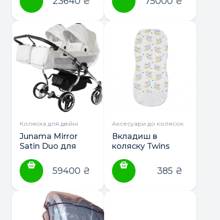
23640
₴
75000
₴
Коляска для двійні
Аксесуари до колясок
Junama Mirror
Вкладиш в
Satin Duo для
коляску Twins
двійні 2в1,3в1
Velvet
59400
₴
385
₴