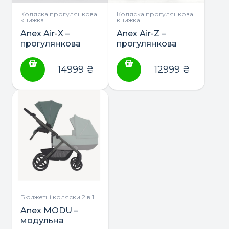
на
сторінці
Коляска прогулянкова
Коляска прогулянкова
книжка
книжка
товару
Anex Air-X –
Anex Air-Z –
прогулянкова
прогулянкова
коляска
коляска
14999
₴
12999
₴
Бюджетні коляски 2 в 1
Anex MODU –
модульна