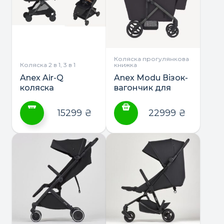
Коляска прогулянкова
Коляска 2 в 1, 3 в 1
книжка
Anex Air-Q
Anex Modu Візок-
коляска
вагончик для
прогулянкова або
однієї або двох
2в1
діток
15299
₴
22999
₴
Цей
товар
має
кілька
варіантів.
Параметри
можна
вибрати