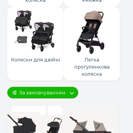
коляска
книжка
Коляски для двійні
Легка
прогулянкова
коляска
За замовчуванням