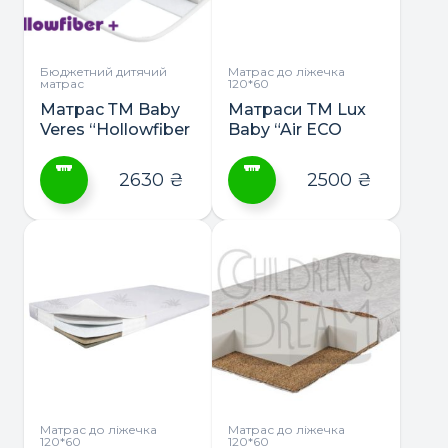
Бюджетний дитячий
Матрас до ліжечка
матрас
120*60
Матрас ТМ Baby
Матраси ТМ Lux
Veres “Hollowfiber
Baby “Air ЕСО
+”
latex” дитячі та
підліткові
2630
₴
2500
₴
Цей
Цей
товар
товар
має
має
кілька
кілька
варіантів.
варіантів.
Параметри
Параметри
можна
можна
вибрати
вибрати
на
на
сторінці
сторінці
Матрас до ліжечка
Матрас до ліжечка
120*60
120*60