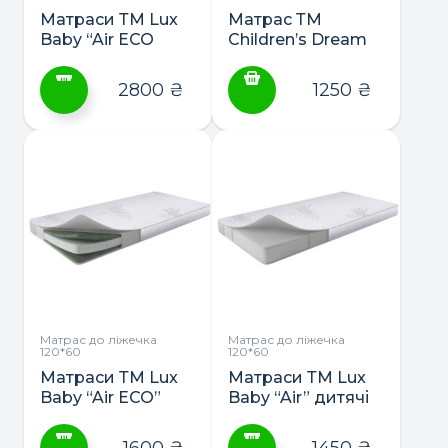
товару
товару
Матраси ТМ Lux
Матрас ТМ
Baby “Air ЕСО
Children’s Dream
memori” дитячі та
“Greco Gold”
підліткові
кокос/
2800
₴
1250
₴
пінополіуретан/
гречка
Цей
товар
має
кілька
варіантів.
Параметри
можна
вибрати
на
сторінці
Матрас до ліжечка
Матрас до ліжечка
120*60
120*60
товару
Матраси ТМ Lux
Матраси ТМ Lux
Baby “Air ЕСО”
Baby “Air” дитячі
дитячі та
та підліткові
підліткові
1600
₴
1450
₴