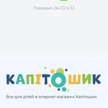
кілька
кілька
Показано 26–33 із 33
варіантів.
варіантів.
Параметри
Параметри
можна
можна
вибрати
вибрати
на
на
сторінці
сторінці
товару
товару
Все для дітей в інтернет-магазині Капітошик