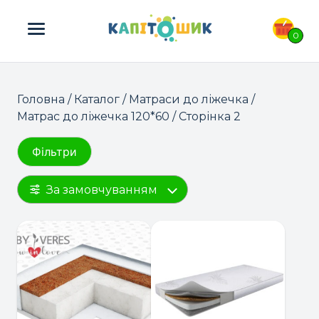
ПОШУК ТОВАРІВ:
0
Головна
/
Каталог
/
Матраси до ліжечка
/
Матрас до ліжечка 120*60
/ Сторінка 2
Фільтри
За замовчуванням