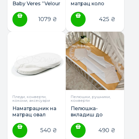
Baby Veres ”Velour
матрац коло
lace” 80*80
70х70, 60х70 ТМ
Маленька Соня
1079
₴
425
₴
Пледи, конверти,
Пелюшки, рушники,
кокони, аксесуари
конверти
Наматрацник на
Пелюшка-
матрац овал
вкладиш до
70х120, 60х120 ТМ
пледів ТМ
Маленька Соня
Маленька Соня
540
₴
490
₴