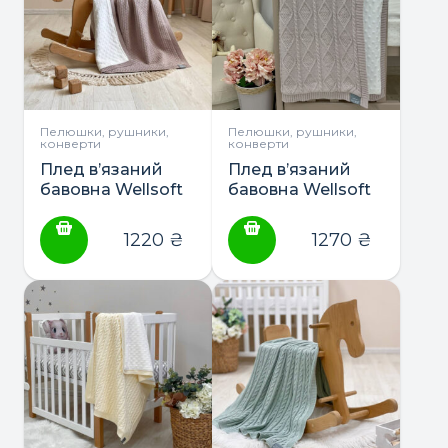
Пелюшки, рушники,
Пелюшки, рушники,
конверти
конверти
Плед в’язаний
Плед в’язаний
бавовна Wellsoft
бавовна Wellsoft
“Ромб дрібний”
“Ромб-Коса” ТМ
ТМ Маленька
Маленька Соня
1220
₴
1270
₴
Соня