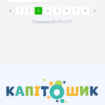
1
2
3
4
5
6
7
8
Показано 51–75 із 177