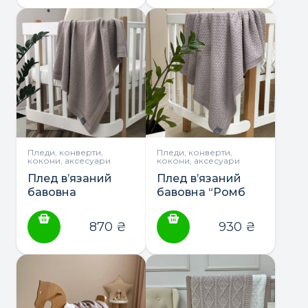
Пледи, конверти,
Пледи, конверти,
кокони, аксесуари
кокони, аксесуари
Плед в’язаний
Плед в’язаний
бавовна
бавовна “Ромб
“Рогожка” ТМ
дрібний” ТМ
Маленька Соня
Маленька Соня
870
₴
930
₴