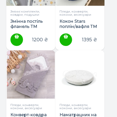
Змінні комплекти,
Пледи, конверти,
ковдри, подушки
кокони, аксесуари
Змінна постіль
Кокон Stars
фланель ТМ
поплін/вафля ТМ
Маленька Соня
Маленька Соня
1200
₴
1395
₴
Пледи, конверти,
Пледи, конверти,
кокони, аксесуари
кокони, аксесуари
Конверт-ковдра
Наматрацник на