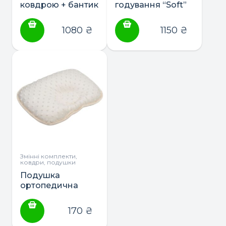
ковдрою + бантик
годування “Soft”
DreamLand ТМ
(165*70) ТМ Baby
Маленька Соня
Veres
1080
₴
1150
₴
Змінні комплекти,
ковдри, подушки
Подушка
ортопедична
“Minky” ТМ Twins
170
₴