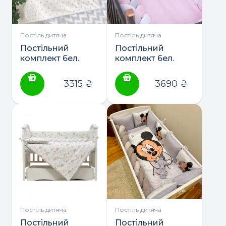
Постіль дитяча
Постіль дитяча
Постільний
Постільний
комплект 6ел.
комплект 6ел.
“Shine” ТМ
“Teddy Girl-2” ТМ
Маленька Соня
Baby Veres
3315
₴
3690
₴
Постіль дитяча
Постіль дитяча
Постільний
Постільний