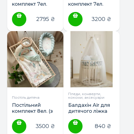
комплект 7ел.
комплект 7ел.
“Rainbow” ТМ
“Коса” ТМ Eviss
Twins
2795
₴
3200
₴
Пледи, конверти,
Постіль дитяча
кокони, аксесуари
Постільний
Балдахін Air для
комплект 8ел. (з
дитячого ліжка
коконом)
ТМ Twins
“Райдужний
3500
₴
840
₴
єдиноріг” ТМ