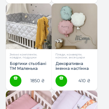
Маленька Соня
Змінні комплекти,
Пледи, конверти,
ковдри, подушки
кокони, аксесуари
Бортики стьобані
Декоративна
ТМ Маленька
іменна настінна
Соня
кулька ТМ
Маленька Соня
1850
₴
410
₴