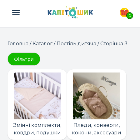
ПОШУК ТОВАРІВ:
0
Головна
/
Каталог
/
Постіль дитяча
/ Сторінка 3
Фільтри
Змінні комплекти,
Пледи, конверти,
ковдри, подушки
кокони, аксесуари