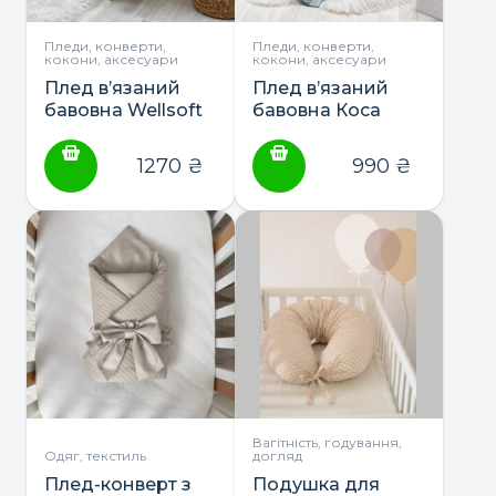
Пледи, конверти,
Пледи, конверти,
кокони, аксесуари
кокони, аксесуари
Плед в’язаний
Плед в’язаний
бавовна Wellsoft
бавовна Коса
“Коса” 80*100 ТМ
80*100 ТМ
Маленька Соня (з
Маленька Соня
1270
₴
990
₴
утеплювачем)
Вагітність, годування,
Одяг, текстиль
догляд
Плед-конверт з
Подушка для