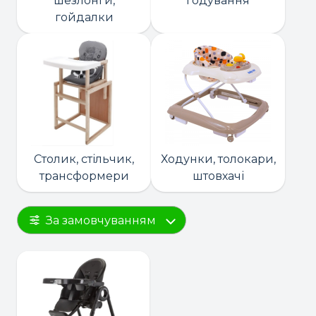
шезлонги,
годування
гойдалки
Столик, стільчик,
Ходунки, толокари,
трансформери
штовхачі
За замовчуванням