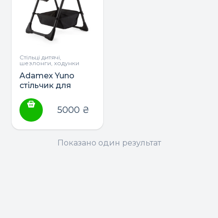
Стільці дитячі,
шезлонги, ходунки
Adamex Yuno
стільчик для
годування
5000
₴
Показано один результат