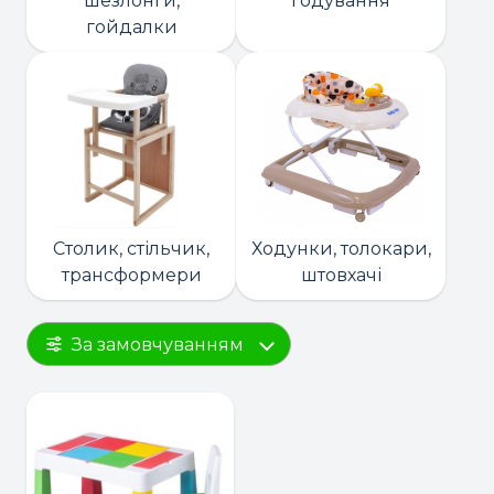
шезлонги,
годування
гойдалки
Столик, стільчик,
Ходунки, толокари,
трансформери
штовхачі
За замовчуванням