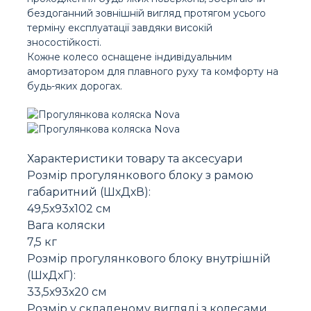
бездоганний зовнішній вигляд протягом усього
терміну експлуатації завдяки високій
зносостійкості.
Кожне колесо оснащене індивідуальним
амортизатором для плавного руху та комфорту на
будь-яких дорогах.
Характеристики товару та аксесуари
Розмір прогулянкового блоку з рамою
габаритний (ШхДхВ):
49,5х93х102 см
Вага коляски
7,5 кг
Розмір прогулянкового блоку внутрішній
(ШхДхГ):
33,5х93х20 см
Розмір у складеному вигляді з колесами