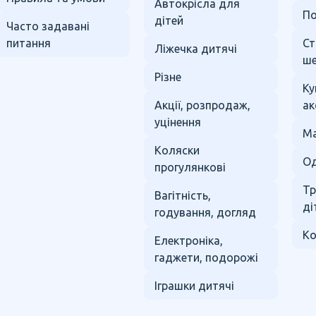
Автокрісла для
По
дітей
Часто задавані
питання
Ст
Ліжечка дитячі
ше
Різне
Ку
Акції, розпродаж,
ак
уцінення
Ма
Коляски
Од
прогулянкові
Тр
Вагітність,
ді
годування, догляд
Ко
Електроніка,
гаджети, подорожі
Іграшки дитячі