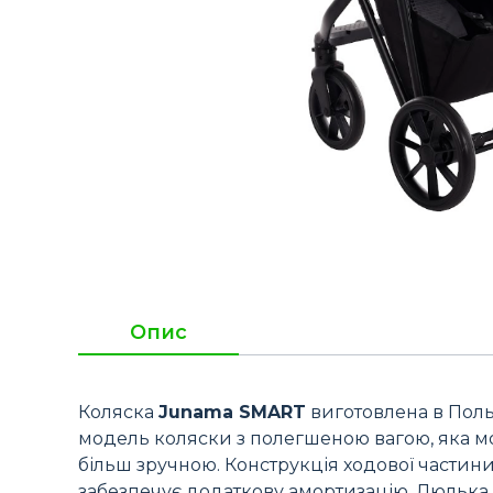
Опис
Коляска
Junama SMART
виготовлена в Поль
модель коляски з полегшеною вагою, яка мо
більш зручною. Конструкція ходової частини 
забезпечує додаткову амортизацію. Люлька