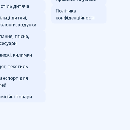
стіль дитяча
Політика
ільці дитячі,
конфіденційності
злонги, ходунки
пання, гігієна,
сесуари
нежі, килимки
яг, текстиль
анспорт для
тей
місійні товари