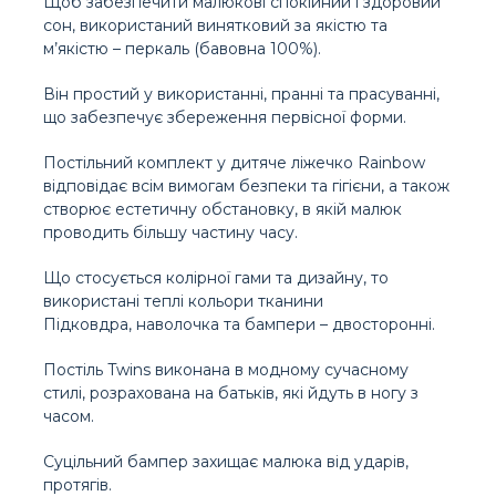
Щоб забезпечити малюкові спокійний і здоровий
сон, використаний винятковий за якістю та
м’якістю – перкаль (бавовна 100%).
Він простий у використанні, пранні та прасуванні,
що забезпечує збереження первісної форми.
Постільний комплект у дитяче ліжечко Rainbow
відповідає всім вимогам безпеки та гігієни, а також
створює естетичну обстановку, в якій малюк
проводить більшу частину часу.
Що стосується колірної гами та дизайну, то
використані теплі кольори тканини
Підковдра, наволочка та бампери – двосторонні.
Постіль Twins виконана в модному сучасному
стилі, розрахована на батьків, які йдуть в ногу з
часом.
Суцільний бампер захищає малюка від ударів,
протягів.