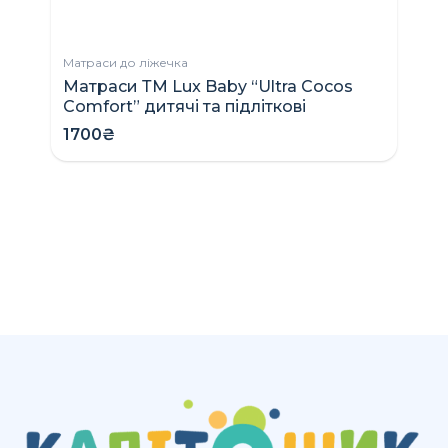
Матраси до ліжечка
Матраси ТМ Lux Baby “Ultra Cocos
Ко
Comfort” дитячі та підліткові
C
п
1700₴
9