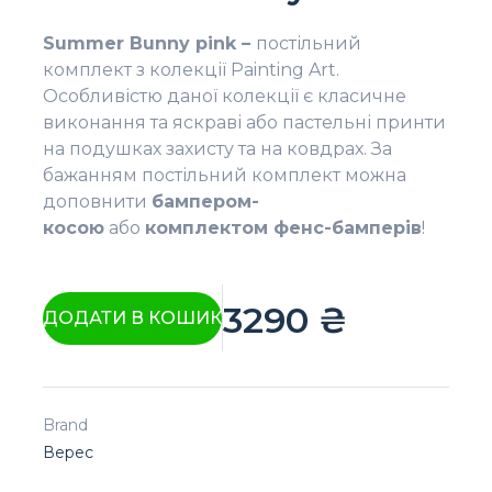
Summer Bunny pink –
постільний
комплект з колекції Painting Art.
Особливістю даної колекції є класичне
виконання та яскраві або пастельні принти
на подушках захисту та на ковдрах. За
бажанням постільний комплект можна
доповнити
бампером-
косою
або
комплектом фенс-бамперів
!
3290
₴
ДОДАТИ В КОШИК
Brand
Верес