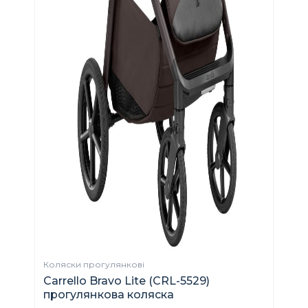
Лі
Н
2
Коляски прогулянкові
Carrello Bravo Lite (CRL-5529)
прогулянкова коляска