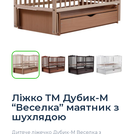
Ліжко ТМ Дубик-М
“Веселка” маятник з
шухлядою
Дитяче ліжечко Дубик-М Веселка з