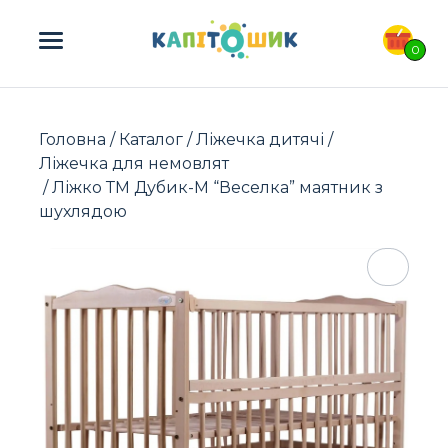
ПОШУК ТОВАРІВ:
0
Головна
/
Каталог
/
Ліжечка дитячі
/
Ліжечка для немовлят
/ Ліжко ТМ Дубик-М “Веселка” маятник з
шухлядою