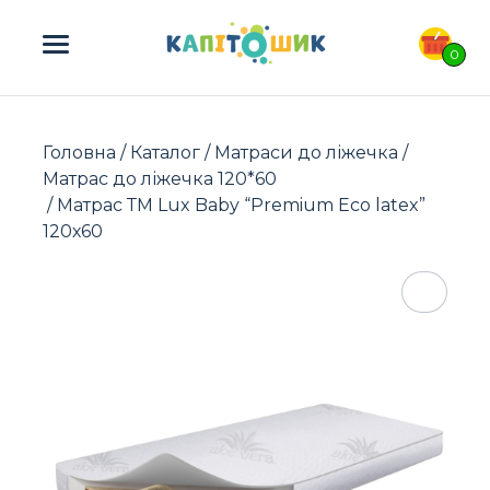
ПОШУК ТОВАРІВ:
0
Головна
/
Каталог
/
Матраси до ліжечка
/
Матрас до ліжечка 120*60
/ Матрас ТМ Lux Baby “Premium Eco latex”
120х60