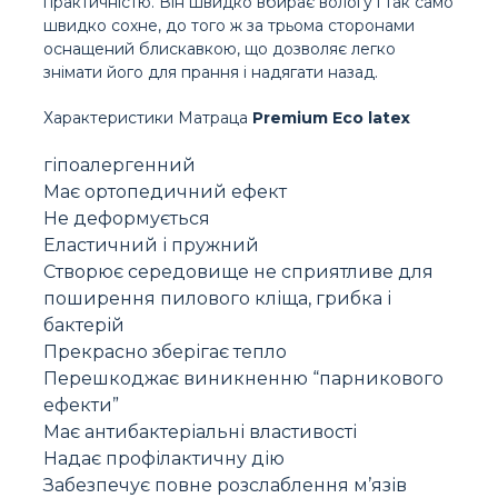
практичністю. Він швидко вбирає вологу і так само
швидко сохне, до того ж за трьома сторонами
оснащений блискавкою, що дозволяє легко
знімати його для прання і надягати назад.
Характеристики Матраца
Premium Eco latex
гіпоалергенний
Має ортопедичний ефект
Не деформується
Еластичний і пружний
Створює середовище не сприятливе для
поширення пилового кліща, грибка і
бактерій
Прекрасно зберігає тепло
Перешкоджає виникненню “парникового
ефекти”
Має антибактеріальні властивості
Надає профілактичну дію
Забезпечує повне розслаблення м’язів