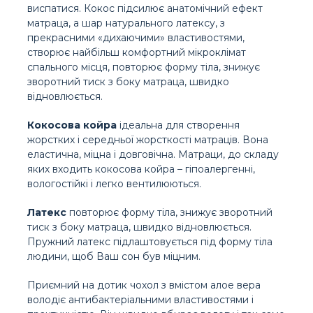
виспатися. Кокос підсилює анатомічний ефект
матраца, а шар натурального латексу, з
прекрасними «дихаючими» властивостями,
створює найбільш комфортний мікроклімат
спального місця, повторює форму тіла, знижує
зворотний тиск з боку матраца, швидко
відновлюється.
Кокосова койра
ідеальна для створення
жорстких і середньої жорсткості матраців. Вона
еластична, міцна і довговічна. Матраци, до складу
яких входить кокосова койра – гіпоалергенні,
вологостійкі і легко вентилюються.
Латекс
повторює форму тіла, знижує зворотний
тиск з боку матраца, швидко відновлюється.
Пружний латекс підлаштовується під форму тіла
людини, щоб Ваш сон був міцним.
Приємний на дотик чохол з вмістом алое вера
володіє антибактеріальними властивостями і