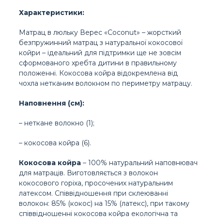
Характеристики:
Матрац в люльку Верес «Coconut» – жорсткий
безпружинний матрац з натуральної кокосової
койри – ідеальний для підтримки ще не зовсім
сформованого хребта дитини в правильному
положенні. Кокосова койра відокремлена від
чохла нетканим волокном по периметру матрацу.
Наповнення (см):
– неткане волокно (1);
– кокосова койра (6).
Кокосова койра
– 100% натуральний наповнювач
для матраців. Виготовляється з волокон
кокосового горіха, просочених натуральним
латексом. Співвідношення при склеюванні
волокон: 85% (кокос) на 15% (латекс), при такому
співвідношенні кокосова койра екологічна та