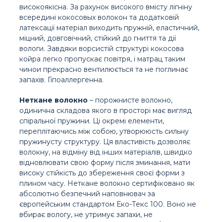
високоякісна. За рахунок високого вмісту лігніну
всередині кокосовых волокон та додатковій
латексації матеріал виходить пружній, еластичний,
міцний, довговічний, стійкий до гниття та дії
вологи. Завдяки ворсистій структурі кокосова
койра легко пропускає повітря, і матрац таким
чинои прекрасно вентилюється та не поглинає
запахів. Гіпоаллергенна.
Неткане волокно
– порожнисте волокно,
одинична складова якого в просторі має вигляд
спіральної пружини. Ці окремі елементи,
переплітаючись між собою, утворююсть сильну
пружинусту структуру. Ця властивість дозволяє
волокну, на відміну від інших матеріалів, швидко
відновлювати свою форму після зминання, мати
високу стійкість до збереження своєї форми з
плином часу. Неткане волокно сертифіковано як
абсолютно безпечний наповнювач за
європейським стандартом Еко-Текс 100. Воно не
вбирає вологу, не утримує запахи, не