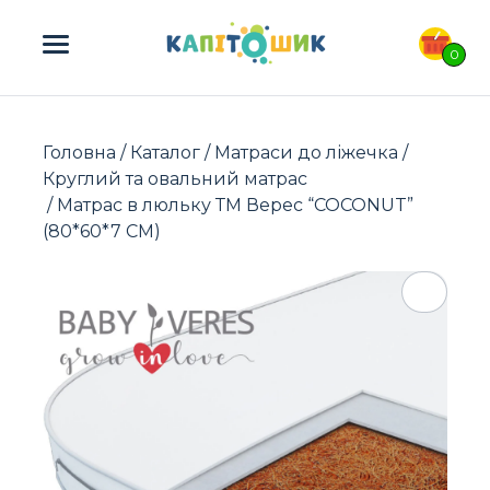
ПОШУК ТОВАРІВ:
0
Головна
/
Каталог
/
Матраси до ліжечка
/
Круглий та овальний матрас
/ Матрас в люльку ТМ Верес “COCONUT”
(80*60*7 СМ)