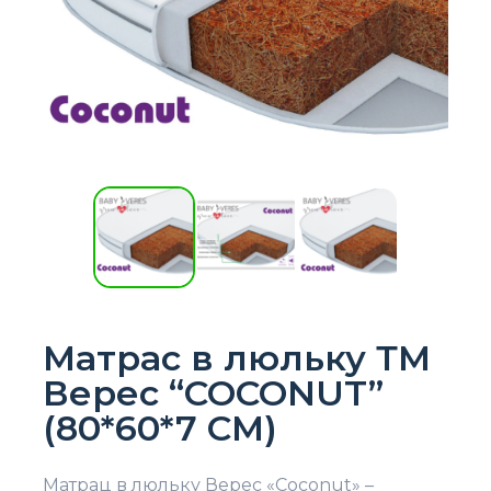
Матрас в люльку ТМ
Верес “COCONUT”
(80*60*7 СМ)
Матрац в люльку Верес «Coconut» –