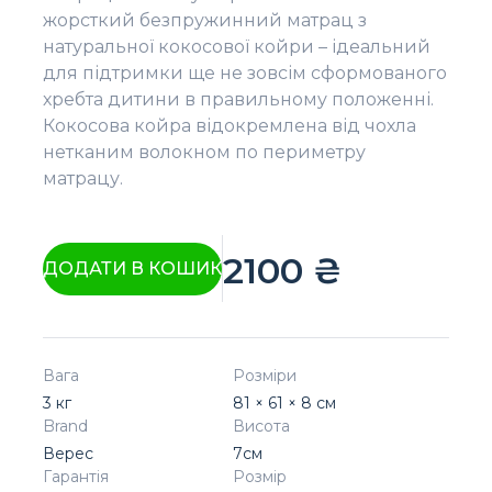
жорсткий безпружинний матрац з
натуральної кокосової койри – ідеальний
для підтримки ще не зовсім сформованого
хребта дитини в правильному положенні.
Кокосова койра відокремлена від чохла
нетканим волокном по периметру
матрацу.
2100
₴
ДОДАТИ В КОШИК
Вага
Розміри
3 кг
81 × 61 × 8 см
Brand
Висота
Верес
7см
Гарантія
Розмір