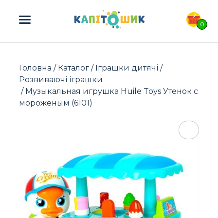
ПОШУК ТОВАРІВ:
0
Головна
/
Каталог
/
Іграшки дитячі
/
Розвиваючі іграшки
/ Музыкальная игрушка Huile Toys Утенок с
мороженым (6101)