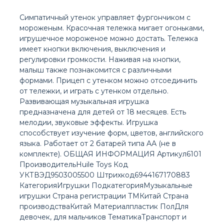
Симпатичный утенок управляет фургончиком с
мороженым. Красочная тележка мигает огоньками,
игрушечное мороженое можно достать. Тележка
имеет кнопки включения, выключения и
регулировки громкости. Наживая на кнопки,
малыш также познакомится с различными
формами. Прицеп с утенком можно отсоединить
от тележки, и играть с утенком отдельно.
Развивающая музыкальная игрушка
предназначена для детей от 18 месяцев. Есть
мелодии, звуковые эффекты. Игрушка
способствует изучение форм, цветов, английского
языка. Работает от 2 батарей типа AА (не в
комплекте). ОБЩАЯ ИНФОРМАЦИЯ Артикул6101
ПроизводительHuile Toys Код
УКТВЭД9503005500 Штрихкод6944167170883
КатегорияИгрушки ПодкатегорияМузыкальные
игрушки Страна регистрации ТМКитай Страна
производстваКитай Материалпластик ПолДля
девочек, для мальчиков ТематикаТранспорт и