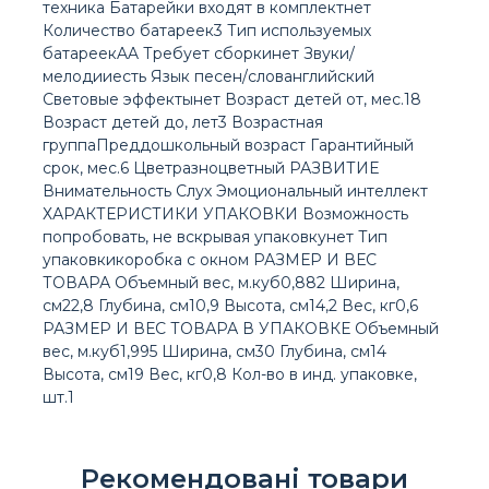
техника Батарейки входят в комплектнет
Количество батареек3 Тип используемых
батареекAA Требует сборкинет Звуки/
мелодииесть Язык песен/слованглийский
Световые эффектынет Возраст детей от, мес.18
Возраст детей до, лет3 Возрастная
группаПреддошкольный возраст Гарантийный
срок, мес.6 Цветразноцветный РАЗВИТИЕ
Внимательность Слух Эмоциональный интеллект
ХАРАКТЕРИСТИКИ УПАКОВКИ Возможность
попробовать, не вскрывая упаковкунет Тип
упаковкикоробка с окном РАЗМЕР И ВЕС
ТОВАРА Объемный вес, м.куб0,882 Ширина,
см22,8 Глубина, см10,9 Высота, см14,2 Вес, кг0,6
РАЗМЕР И ВЕС ТОВАРА В УПАКОВКЕ Объемный
вес, м.куб1,995 Ширина, см30 Глубина, см14
Высота, см19 Вес, кг0,8 Кол-во в инд. упаковке,
шт.1
Рекомендовані товари