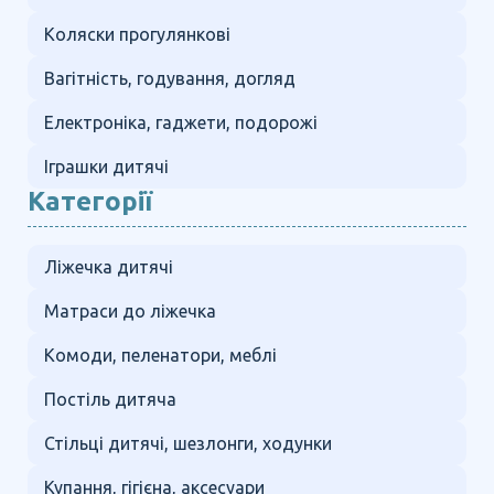
Коляски прогулянкові
Вагітність, годування, догляд
Електроніка, гаджети, подорожі
Іграшки дитячі
Категорії
Ліжечка дитячі
Матраси до ліжечка
Комоди, пеленатори, меблі
Постіль дитяча
Стільці дитячі, шезлонги, ходунки
Купання, гігієна, аксесуари