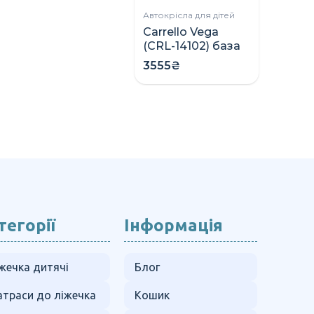
Автокрісла для дітей
Carrello Vega
(CRL-14102) база
ISOFIX для
3555₴
автокрісла
тегорії
Інформація
жечка дитячі
Блог
траси до ліжечка
Кошик