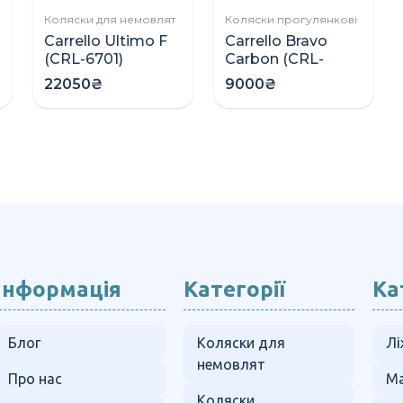
Коляски для немовлят
Коляски прогулянкові
Carrello Ultimo F
Carrello Bravo
(CRL-6701)
Carbon (CRL-
коляска 2в1 зі
5530)
22050₴
9000₴
складною
прогулянкова
люлькою
коляска
Інформація
Категорії
Ка
Блог
Коляски для
Лі
немовлят
Про нас
Ма
Коляски