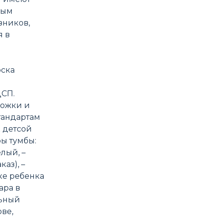
ным
зников,
я в
оска
я
ДСП.
ножки и
тандартам
 детсой
ры тумбы:
лый, –
аз), –
ке ребенка
ара в
льный
ве,