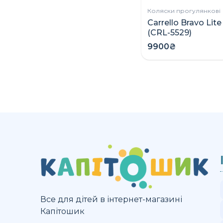
Коляски прогулянкові
Carrello Bravo Lite
(CRL-5529)
прогулянкова
9900₴
коляска
Все для дітей в інтернет-магазині
Капітошик