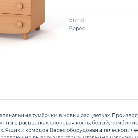
Brand
Верес
ленальные тумбочки в новых расцветках. Производ
упны в расцветках: слоновая кость, белый, комбини
ех. Ящики комодов Верес оборудованы телескопич
равляющие выдерживают значительные нагрузки 