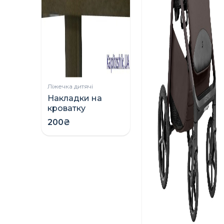
Ліжечка дитячі
Накладки на
кроватку
(грызунки)
200₴