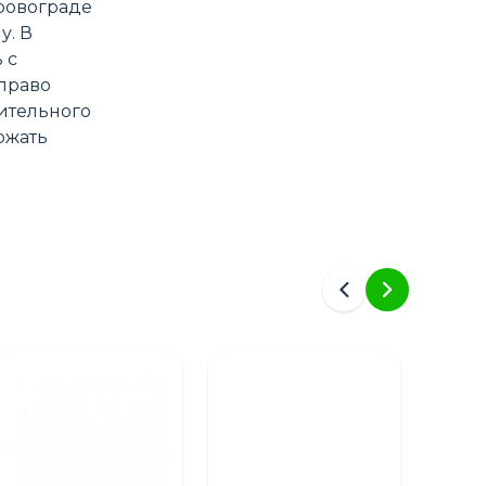
ировограде
у. В
 с
 право
рительного
ржать