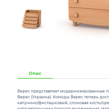
Опис
Верес представляет модернизированные пе
Верес (Украина). Комоды Верес теперь дост
капучино/фисташковый, слоновая кость/ор
направляющими полного выдвижения. Нап