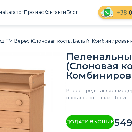
+38
0
на
Каталог
Про нас
Контакти
Блог
д ТМ Верес (Слоновая кость, Белый, Комбинирован
Пеленальны
(Слоновая ко
Комбиниров
Верес представляет мод
новых расцветках. Произв
54
ДОДАТИ В КОШИК