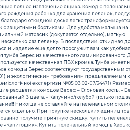
щие полное извлечение ящика. Комод с пеленаль
ого рождения ребенка для хранения пеленок, подгу
, а благодаря откидной доске легко трансформируетс
 с защитными бортиками. Для удобства малыша на
иальный матрасик (докупается отдельно), мягкую
несколько раз пеленку. В последствии, откидная д
ся и изделие еще долго прослужит вам как удобна
ая тумба Верес из качественного ламинированного 
спользуется качественная ПВХ кромка. Тумба имеет 
се комоды Верес соответствуют государственным с
001) и экологическим требованиям предьявляемым к
еміологічної експертизи №05.03.02-07/54471) Разме
ющие расцветки комодов Верес: – Слоновая кость, – Бе
ованный 3 цвета, – Капучино/голубой (только под зак
ание!!! Никогда не оставляйте на пеленальном столи
ается отдельно. При покупке нескольких единиц тов
рованно получите приятную скидку. Купить пелена
е «Капитошик». Купить пеленальный комод в Харько