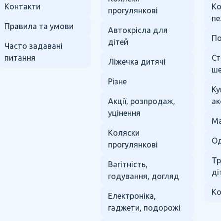
Контакти
К
прогулянкові
пе
Правила та умови
Автокрісла для
По
дітей
Часто задавані
питання
Ст
Ліжечка дитячі
ше
Різне
Ку
Акції, розпродаж,
ак
уцінення
Ма
Коляски
Од
прогулянкові
Тр
Вагітність,
ді
годування, догляд
Ко
Електроніка,
гаджети, подорожі