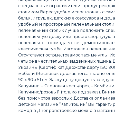
специальные ограничители, предупреждаю
столиком Верес удобно использовать с сам
белья, игрушек, детских аксессуаров и др.
удобный и просторный пеленальный столик
пеленальный столик лучше подложить спец
пеленальную доску или просто свернутую в 
пеленального комода может демонтировать
классическая тумба. Изготовлен пеленальн
Отсутствуют острые, травмоопасные углы. И
четыре вместительных выдвижных ящика. В
Украины (Сертифікат Держстандарту ISO 9
мебели (Висновок державної санітарно-епід
90 х 90 х 51 см. За эту цену доступны следу
Капучино, – Слоновая кость/орех, – Комбинир
Капучино/розовый (только под заказ). Вним
без присмотра взрослых! Доставка оплачив
детском магазине “Капитошик” Вы гаранти
комод в Днепропетровске можно в магазин