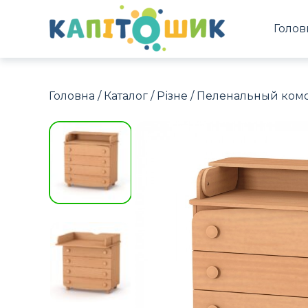
Голов
Головна
/
Каталог
/
Різне
/ Пеленальный комо