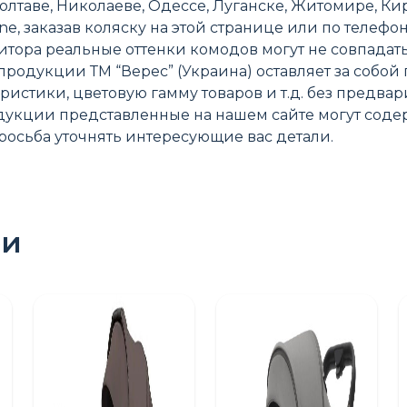
олтаве, Николаеве, Одессе, Луганске, Житомире, К
e, заказав коляску на этой странице или по телефон
тора реальные оттенки комодов могут не совпадать
родукции ТМ “Верес” (Украина) оставляет за собой
истики, цветовую гамму товаров и т.д. без предва
одукции представленные на нашем сайте могут соде
осьба уточнять интересующие вас детали.
ПОШУК ТОВАРІВ:
ри