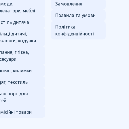
омоди,
Замовлення
ленатори, меблі
Правила та умови
стіль дитяча
Політика
ільці дитячі,
конфіденційності
злонги, ходунки
пання, гігієна,
сесуари
нежі, килимки
яг, текстиль
анспорт для
тей
місійні товари