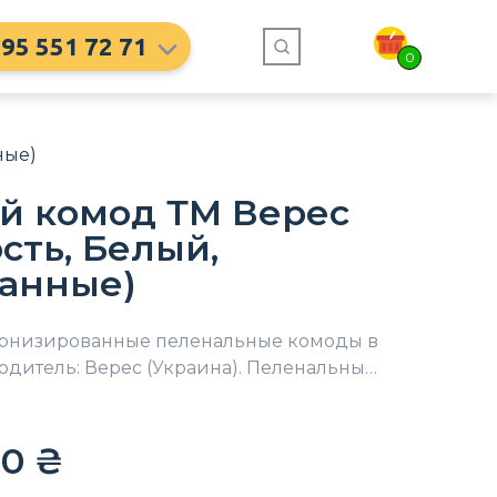
95 551 72 71
0
ные)
й комод ТМ Верес
сть, Белый,
анные)
ернизированные пеленальные комоды в
одитель: Верес (Украина). Пеленальны…
90
₴