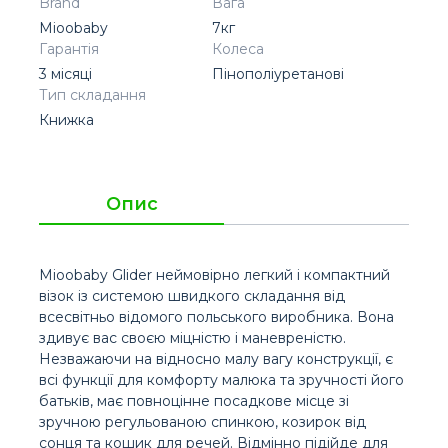
Brand
Вага
Mioobaby
7кг
Гарантія
Колеса
3 місяці
Пінополіуретанові
Тип складання
Книжка
Опис
Mioobaby Glider неймовірно легкий і компактний
візок із системою швидкого складання від
всесвітньо відомого польського виробника. Вона
здивує вас своєю міцністю і маневреністю.
Незважаючи на відносно малу вагу конструкції, є
всі функції для комфорту малюка та зручності його
батьків, має повноцінне посадкове місце зі
зручною регульованою спинкою, козирок від
сонця та кошик для речей. Відмінно підійде для