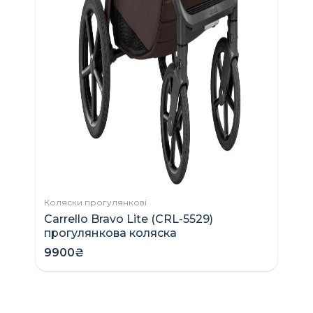
Н
2
Коляски прогулянкові
Carrello Bravo Lite (CRL-5529)
прогулянкова коляска
9900₴