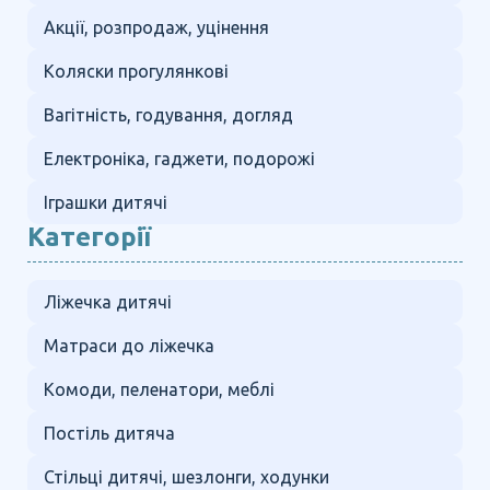
Акції, розпродаж, уцінення
Коляски прогулянкові
Вагітність, годування, догляд
Електроніка, гаджети, подорожі
Іграшки дитячі
Категорії
Ліжечка дитячі
Матраси до ліжечка
Комоди, пеленатори, меблі
Постіль дитяча
Стільці дитячі, шезлонги, ходунки