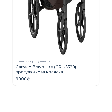
2
Коляски прогулянкові
Carrello Bravo Lite (CRL-5529)
прогулянкова коляска
9900₴