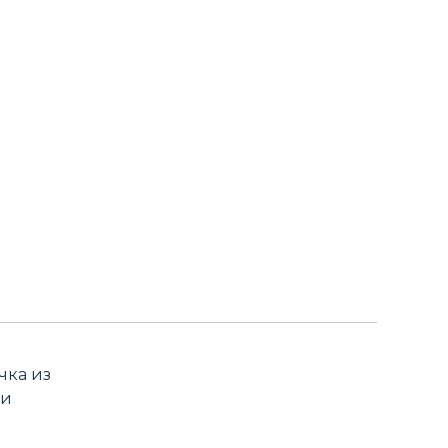
чка из
ми