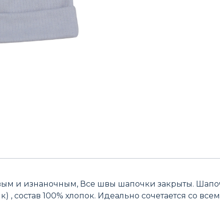
вым и изнаночным, Все швы шапочки закрыты. Шапо
) , состав 100% хлопок. Идеально сочетается со все