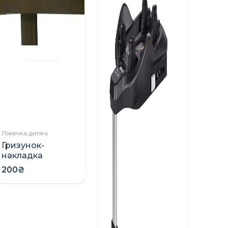
Ліжечка дитячі
Гризунок-
накладка
захисний на
200₴
ліжко
Ліжечк