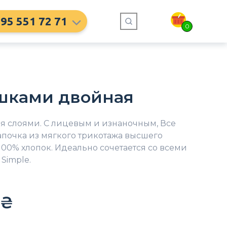
95 551 72 71
0
шками двойная
мя слоями. С лицевым и изнаночным, Все
почка из мягкого трикотажа высшего
в 100% хлопок. Идеально сочетается со всеми
Simple.
₴