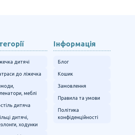
тегорії
Інформація
жечка дитячі
Блог
траси до ліжечка
Кошик
омоди,
Замовлення
ленатори, меблі
Правила та умови
стіль дитяча
Політика
ільці дитячі,
конфіденційності
злонги, ходунки