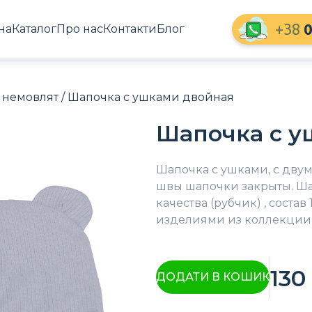
+38
0
на
Каталог
Про нас
Контакти
Блог
 немовлят
/ Шапочка с ушками двойная
Шапочка с у
Шапочка с ушками, с дву
швы шапочки закрыты. Ша
качества (рубчик) , соста
изделиями из коллекции 
130
ДОДАТИ В КОШИК