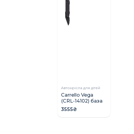
Ліжк
на н
Дуби
4125
Автокрісла для дітей
Carrello Vega
(CRL-14102) база
ISOFIX для
3555₴
автокрісла