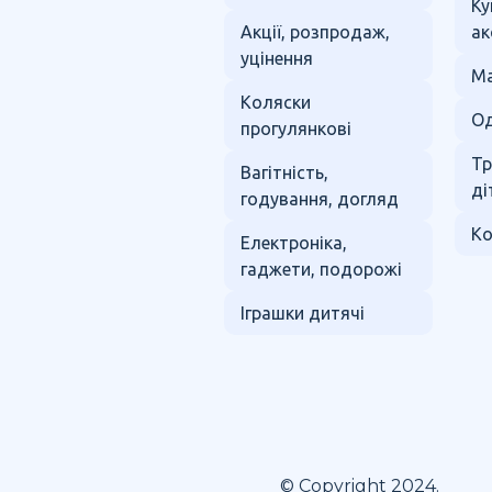
Ку
Акції, розпродаж,
ак
уцінення
Ма
Коляски
Од
прогулянкові
Тр
Вагітність,
ді
годування, догляд
Ко
Електроніка,
гаджети, подорожі
Іграшки дитячі
© Copyright 2024.