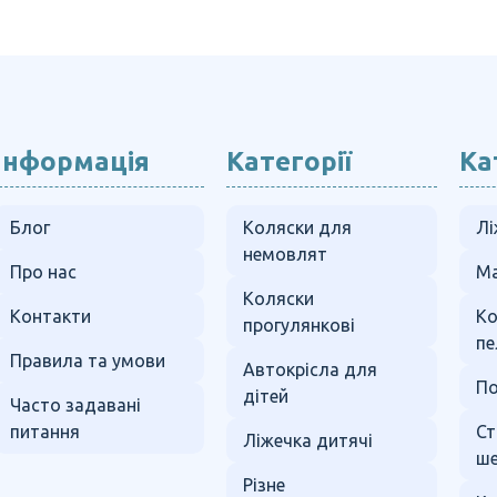
Інформація
Категорії
Ка
Блог
Коляски для
Лі
немовлят
Про нас
Ма
Коляски
Контакти
К
прогулянкові
пе
Правила та умови
Автокрісла для
По
дітей
Часто задавані
питання
Ст
Ліжечка дитячі
ше
Різне