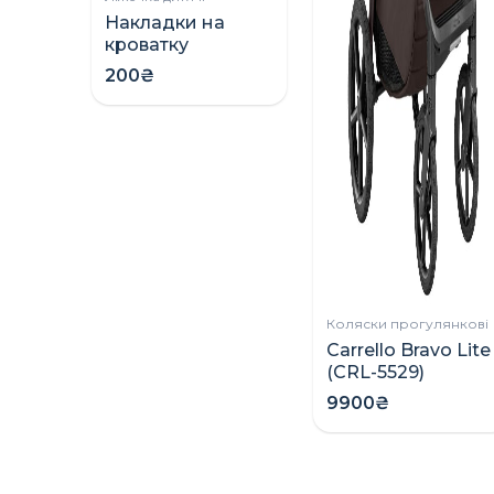
Накладки на
кроватку
(грызунки)
200₴
Коляски прогулянкові
Carrello Bravo Lite
(CRL-5529)
прогулянкова
9900₴
коляска