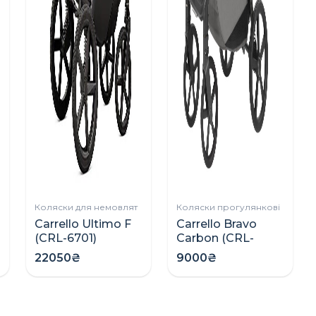
Коляски для немовлят
Коляски прогулянкові
Carrello Ultimo F
Carrello Bravo
(CRL-6701)
Carbon (CRL-
коляска 2в1 зі
5530)
22050₴
9000₴
складною
прогулянкова
люлькою
коляска