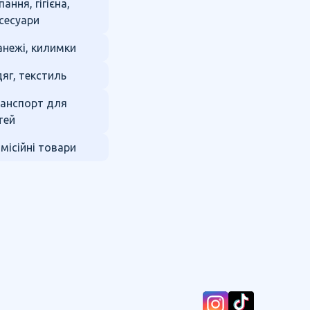
пання, гігієна,
сесуари
нежі, килимки
яг, текстиль
анспорт для
тей
місійні товари