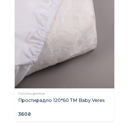
Постіль дитяча
Простирадло 120*60 ТМ Baby Veres
360₴