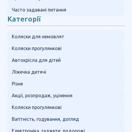
Часто задавані питання
Категорії
Коляски для немовлят
Коляски прогулянкові
Автокрісла для дітей
Ліжечка дитячі
Різне
Акції, розпродаж, уцінення
Коляски прогулянкові
Вагітність, годування, догляд
Електроніка, гаджети, подорожі