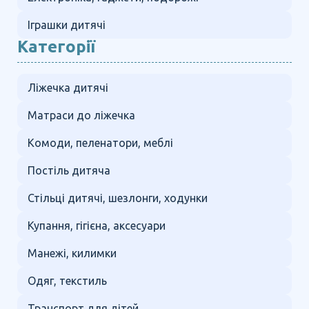
Іграшки дитячі
Категорії
Ліжечка дитячі
Матраси до ліжечка
Комоди, пеленатори, меблі
Постіль дитяча
Стільці дитячі, шезлонги, ходунки
Купання, гігієна, аксесуари
Манежі, килимки
Одяг, текстиль
Транспорт для дітей